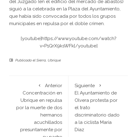
del Juzgado (en el edificio del mercado de abastos)
siguió a la celebrada en la Plaza del Ayuntamiento,
que había sido convocada por todos los grupos
municipales en repulsa por el doble crimen.
[youtube]https://www.youtube.com/watch?
v=P1QrX9ksWFk[/youtube]
Publicado el
Sierra
,
Ubrique
Anterior
Siguiente
Concentración en
El Ayuntamiento de
Ubrique en repulsa
Olvera protesta por
por la muerte de dos
el trato
hermanos
discriminatorio dado
acuchillados
a la ciclista María
presuntamente por
Díaz
su padre