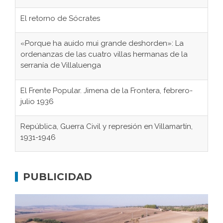
El retorno de Sócrates
«Porque ha auido mui grande deshorden»: La
ordenanzas de las cuatro villas hermanas de la
serranía de Villaluenga
El Frente Popular. Jimena de la Frontera, febrero-
julio 1936
República, Guerra Civil y represión en Villamartín,
1931-1946
Gaditanos deportados a campos de
concentración nazis
PUBLICIDAD
Don Perafán de Ribera y sus fundaciones de
Bornos