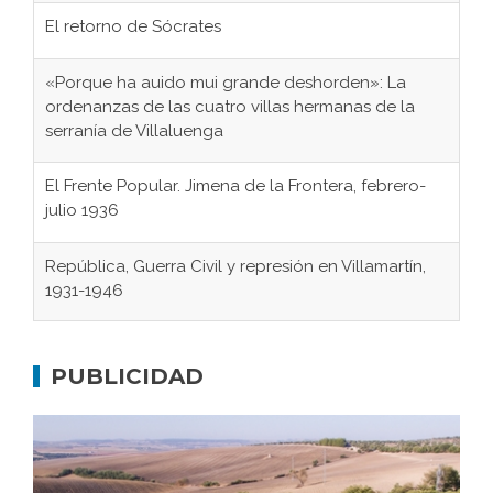
El retorno de Sócrates
«Porque ha auido mui grande deshorden»: La
ordenanzas de las cuatro villas hermanas de la
serranía de Villaluenga
El Frente Popular. Jimena de la Frontera, febrero-
julio 1936
República, Guerra Civil y represión en Villamartín,
1931-1946
Gaditanos deportados a campos de
concentración nazis
PUBLICIDAD
Don Perafán de Ribera y sus fundaciones de
Bornos