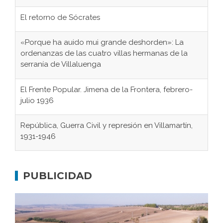
El retorno de Sócrates
«Porque ha auido mui grande deshorden»: La
ordenanzas de las cuatro villas hermanas de la
serranía de Villaluenga
El Frente Popular. Jimena de la Frontera, febrero-
julio 1936
República, Guerra Civil y represión en Villamartín,
1931-1946
Gaditanos deportados a campos de
concentración nazis
PUBLICIDAD
Don Perafán de Ribera y sus fundaciones de
Bornos