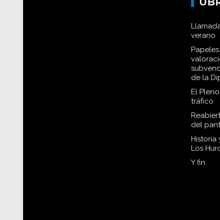
UB
Llamada
verano
Papeles 
valorac
subvenc
de la D
El Plen
tráfico
Reabiert
del pan
Historia
Los Hur
Y fin