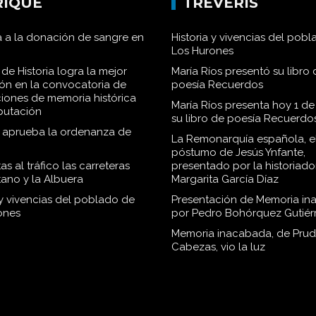
RIQUE
TRÉVERIS
 a la donación de sangre en
Historia y vivencias del pob
Los Hurones
de Historia logra la mejor
María Ríos presentó su libro 
ión en la convocatoria de
poesía Recuerdos
iones de memoria histórica
María Ríos presenta hoy 1 de
iputación
su libro de poesía Recuerdo
o aprueba la ordenanza de
La Remonarquía española, el
póstumo de Jesús Ynfante,
as al tráfico las carreteras
presentado por la historiado
tano y la Albuera
Margarita García Díaz
 y vivencias del poblado de
Presentación de Memoria in
ones
por Pedro Bohórquez Gutiér
Memoria inacabada, de Pru
Cabezas, vio la luz