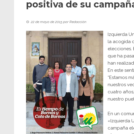
positiva de su campaña
22 de mayo de 2015
por
Redacción
Izquierda Un
la acogida 
elecciones. 
que ha pasa
han realiza
En este sen
“Estamos má
nuestros vec
cuatro años,
nuestro pueb
En un comun
«Izquierda U
campaña ele