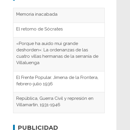
Memoria inacabada
El retorno de Sócrates
«Porque ha auido mui grande
deshorden»: La ordenanzas de las
cuatro villas hermanas de la serranía de
Villaluenga
El Frente Popular. Jimena de la Frontera,
febrero-julio 1936
República, Guerra Civil y represión en
Villamartín, 1931-1946
Gaditanos deportados a campos de
concentración nazis
PUBLICIDAD