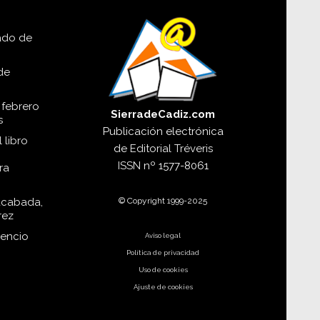
lado de
de
 febrero
SierradeCadiz.com
s
Publicación electrónica
 libro
de
Editorial Tréveris
ISSN
nº 1577-8061
ra
© Copyright 1999-2025
acabada,
rez
dencio
Aviso legal
Política de privacidad
Uso de cookies
Ajuste de cookies