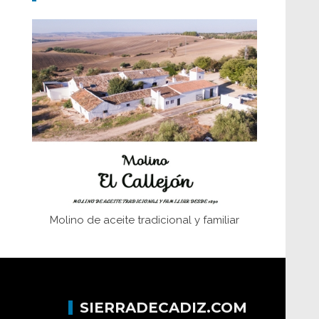
Don Perafán de Ribera y sus
fundaciones de Bornos
El Frente Popular. Ubrique, febrero-julio
1936
Juntar las letras. La alfabetización en el
campo: del afán de saber a la
autogestión
Historia y vivencias del poblado de Los
Hurones
Molino de aceite tradicional y familiar
SIERRADECADIZ.COM