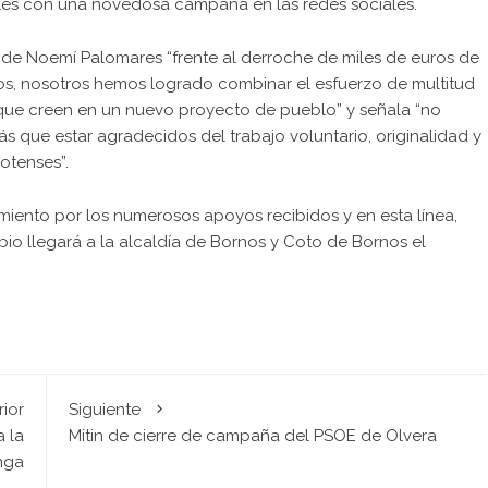
lles con una novedosa campaña en las redes sociales.
 de Noemí Palomares “frente al derroche de miles de euros de
dos, nosotros hemos logrado combinar el esfuerzo de multitud
que creen en un nuevo proyecto de pueblo” y señala “no
 que estar agradecidos del trabajo voluntario, originalidad y
otenses”.
imiento por los numerosos apoyos recibidos y en esta línea,
io llegará a la alcaldía de Bornos y Coto de Bornos el
rior
Siguiente
a la
Mitin de cierre de campaña del PSOE de Olvera
nga