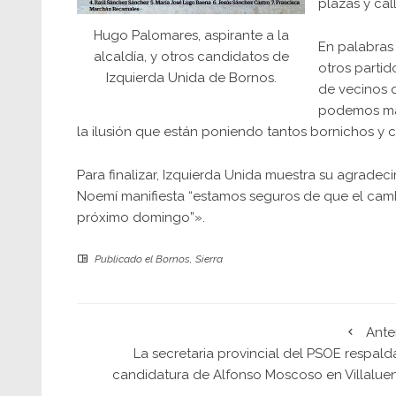
plazas y ca
Hugo Palomares, aspirante a la
En palabras
alcaldía, y otros candidatos de
otros parti
Izquierda Unida de Bornos.
de vecinos 
podemos más
la ilusión que están poniendo tantos bornichos y c
Para finalizar, Izquierda Unida muestra su agradec
Noemí manifiesta “estamos seguros de que el camb
próximo domingo”».
Publicado el
Bornos
,
Sierra
Ante
La secretaria provincial del PSOE respald
candidatura de Alfonso Moscoso en Villalue