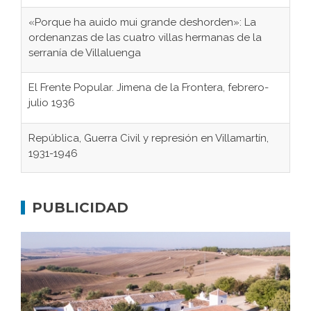
«Porque ha auido mui grande deshorden»: La
ordenanzas de las cuatro villas hermanas de la
serranía de Villaluenga
El Frente Popular. Jimena de la Frontera, febrero-
julio 1936
República, Guerra Civil y represión en Villamartín,
1931-1946
Gaditanos deportados a campos de
concentración nazis
PUBLICIDAD
Don Perafán de Ribera y sus fundaciones de
Bornos
El Frente Popular. Ubrique, febrero-julio 1936