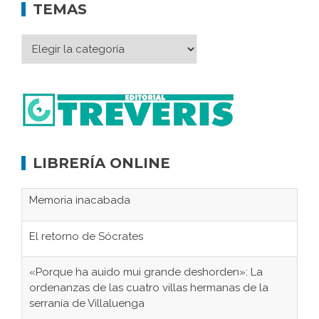
TEMAS
LIBRERÍA ONLINE
Memoria inacabada
El retorno de Sócrates
«Porque ha auido mui grande deshorden»: La
ordenanzas de las cuatro villas hermanas de la
serranía de Villaluenga
El Frente Popular. Jimena de la Frontera, febrero-