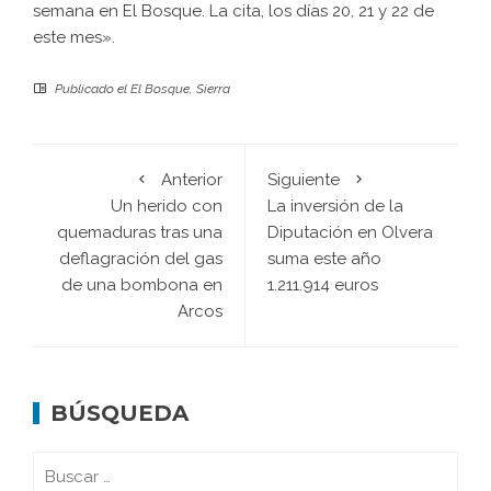
semana en El Bosque. La cita, los días 20, 21 y 22 de
este mes».
Publicado el
El Bosque
,
Sierra
Anterior
Siguiente
Un herido con
La inversión de la
quemaduras tras una
Diputación en Olvera
deflagración del gas
suma este año
de una bombona en
1.211.914 euros
Arcos
BÚSQUEDA