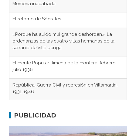
Memoria inacabada
El retorno de Sócrates
«Porque ha auido mui grande deshorden»: La
ordenanzas de las cuatro villas hermanas de la
serranía de Villaluenga
El Frente Popular. Jimena de la Frontera, febrero-
julio 1936
República, Guerra Civil y represión en Villamartín,
1931-1946
Gaditanos deportados a campos de
concentración nazis
PUBLICIDAD
Don Perafán de Ribera y sus fundaciones de
Bornos