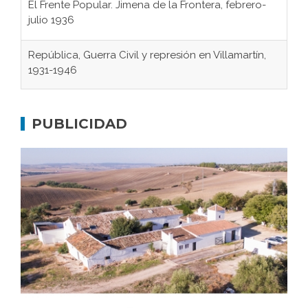
julio 1936
República, Guerra Civil y represión en Villamartín,
1931-1946
Gaditanos deportados a campos de
concentración nazis
PUBLICIDAD
Don Perafán de Ribera y sus fundaciones de
Bornos
El Frente Popular. Ubrique, febrero-julio 1936
Juntar las letras. La alfabetización en el campo: del
afán de saber a la autogestión
Historia y vivencias del poblado de Los Hurones