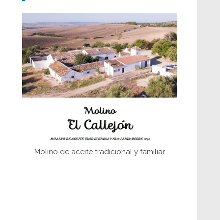
Don Perafán de Ribera y sus
fundaciones de Bornos
El Frente Popular. Ubrique, febrero-julio
1936
Juntar las letras. La alfabetización en el
campo: del afán de saber a la
autogestión
Historia y vivencias del poblado de Los
Hurones
Molino de aceite tradicional y familiar