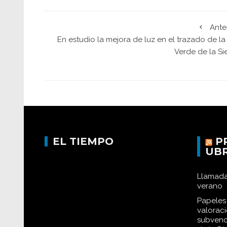
Ante
En estudio la mejora de luz en el trazado de la
Verde de la Si
EL TIEMPO
P
UB
Llamada
verano
Papeles 
valorac
subvenc