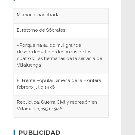
Memoria inacabada
El retorno de Sócrates
«Porque ha auido mui grande
deshorden»: La ordenanzas de las
cuatro villas hermanas de la serranía de
Villaluenga
El Frente Popular. Jimena de la Frontera,
febrero-julio 1936
República, Guerra Civil y represión en
Villamartín, 1931-1946
Gaditanos deportados a campos de
concentración nazis
PUBLICIDAD