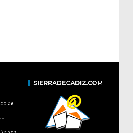
SIERRADECADIZ.COM
lado de
de
 febrero