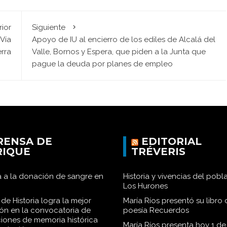
rior
Siguiente
 Vía
Apoyo de IU al encierro de los ediles de Alcalá del
erra
Valle, Bornos y Espera, que piden a la Junta que
pague la deuda por planes de empleo
RENSA DE
EDITORIAL
RIQUE
TRÉVERIS
 a la donación de sangre en
Historia y vivencias del pob
Los Hurones
de Historia logra la mejor
María Ríos presentó su libro 
ión en la convocatoria de
poesía Recuerdos
iones de memoria histórica
María Ríos presenta hoy 1 de