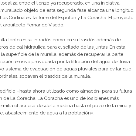
localiza entre el lienzo ya recuperado, en una iniciativa
o amurallado objeto de esta segunda fase alcanza una longitud
 Los Cortinales, la Torre del Espolón y La Coracha. El proyecto
l arquitecto Fernando Visedo.
ralla tanto en su intradós como en su trasdós además de
ros de cal hidráulica para el sellado de las juntas. En esta
la superficie de la muralla, además de recuperar la parte
acción erosiva provocada por la filtración del agua de lluvia.
vo sistema de evacuación de aguas pluviales para evitar que
rtinales, socaven el trasdós de la muralla.
dificio –hasta ahora utilizado como almacén- para su futura
n de La Coracha. La Coracha es uno de los bienes más
ermitía el acceso desde la medina hasta el pozo de la mina y
 el abastecimiento de agua a la población».