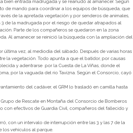
a bien entrada madrugada y se reanudó al amanecer. Según
sto de mando para coordinar a los equipos de búsqueda, que
 través de la apretada vegetación y por senderos de animales,
s 3 de la madrugada por el riesgo de quedar atrapados al
tación. Parte de los compañeros se quedaron en la zona
eda. Al amanecer se reinició la búsqueda con la ampliación del
or última vez, al mediodía del sábado. Después de varias horas
re la vegetación. Todo apunta a que el batidor, por causas
blecida y adentrarse por la Cuesta de La Viñas, donde el
oma, por la vaguada del rio Tavizna. Según el Consorcio, cayó
vantamiento del cadáver, el GRM lo trasladó en camilla hasta
del Grupo de Rescate en Montaña del Consorcio de Bomberos
o con efectivos de Guardia Civil, compañeros del fallecido y
ró, con un intervalo de interrupción entre las 3 y las 7 de la
 los vehículos al parque.