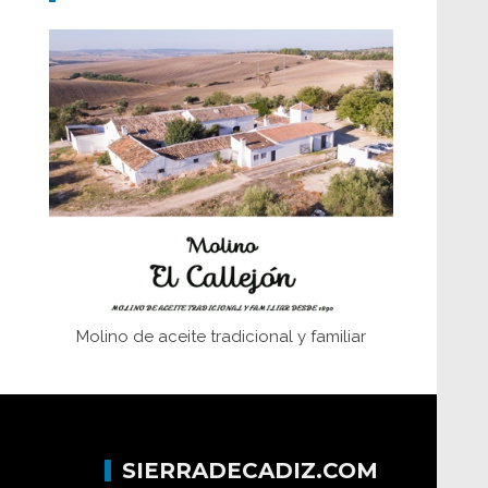
Don Perafán de Ribera y sus
fundaciones de Bornos
El Frente Popular. Ubrique, febrero-julio
1936
Juntar las letras. La alfabetización en el
campo: del afán de saber a la
autogestión
Historia y vivencias del poblado de Los
Hurones
Molino de aceite tradicional y familiar
SIERRADECADIZ.COM