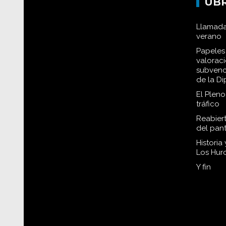
UB
Llamada
verano
Papeles 
valorac
subvenc
de la D
El Plen
tráfico
Reabiert
del pan
Historia
Los Hur
Y fin