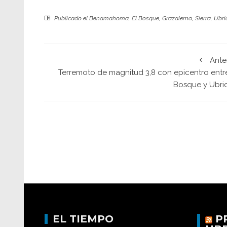
Publicado el
Benamahoma
,
El Bosque
,
Grazalema
,
Sierra
,
Ubri
Ante
Terremoto de magnitud 3,8 con epicentro entre
Bosque y Ubri
EL TIEMPO
P