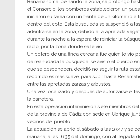
Benamahoma, peinando la zona, se prolongó hast
el Consorcio, los bomberos establecieron un pue
iniciaron su tarea con un frente de un kilómetro a
dentro del coto. Esta búsqueda se suspendió a la
adentrarse en la zona, debido a la apretada vege
durante la noche a la espera de reiniciar la búsqu
radio, por la zona donde se le vio.
Un cotero de una finca cercana fue quien lo vio p
de reanudada la búsqueda, se avistó el cuerpo ent
que se desconocen, decidió no seguir la ruta esta
recorrido es más suave, para subir hasta Benamah
entre las apretadas zarzas y arbustos.
Una vez localizado y después de autorizarse el le
la carretera.
En esta operación intervinieron siete miembros 
de la provincia de Cádiz con sede en Ubrique, junt
vecinos del pueblo.
La actuación se abrió el sábado a las 19:47 y se cer
mañana, a las 16:35 del domingo, con al llegada de