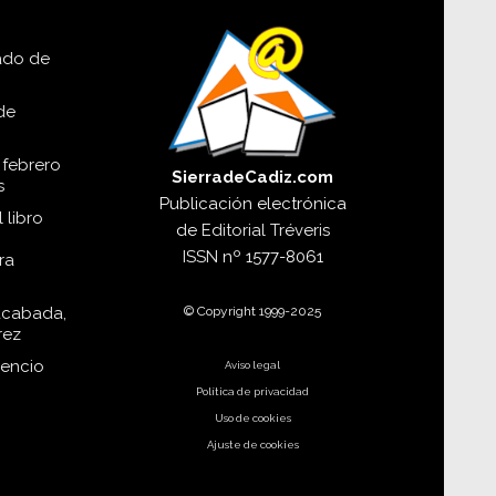
lado de
de
 febrero
SierradeCadiz.com
s
Publicación electrónica
 libro
de
Editorial Tréveris
ISSN
nº 1577-8061
ra
© Copyright 1999-2025
acabada,
rez
dencio
Aviso legal
Política de privacidad
Uso de cookies
Ajuste de cookies