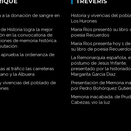
RIQUE
TRÉVERIS
 a la donación de sangre en
Historia y vivencias del pob
Los Hurones
de Historia logra la mejor
María Ríos presentó su libro 
ión en la convocatoria de
poesía Recuerdos
iones de memoria histórica
María Ríos presenta hoy 1 de
iputación
su libro de poesía Recuerdo
o aprueba la ordenanza de
La Remonarquía española, el
póstumo de Jesús Ynfante,
as al tráfico las carreteras
presentado por la historiado
tano y la Albuera
Margarita García Díaz
 y vivencias del poblado de
Presentación de Memoria in
ones
por Pedro Bohórquez Gutiér
Memoria inacabada, de Pru
Cabezas, vio la luz