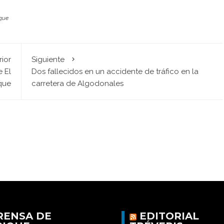
que
rior
Siguiente
 El
Dos fallecidos en un accidente de tráfico en la
que
carretera de Algodonales
RENSA DE
EDITORIAL