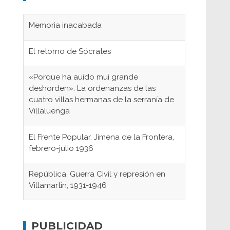
Memoria inacabada
El retorno de Sócrates
«Porque ha auido mui grande
deshorden»: La ordenanzas de las
cuatro villas hermanas de la serranía de
Villaluenga
El Frente Popular. Jimena de la Frontera,
febrero-julio 1936
República, Guerra Civil y represión en
Villamartín, 1931-1946
Gaditanos deportados a campos de
concentración nazis
PUBLICIDAD