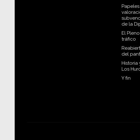
Papeles 
valorac
subvenc
de la D
El Plen
tráfico
Reabiert
del pan
Historia
Los Hur
Y fin