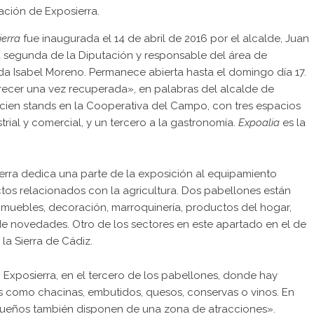
ación de Exposierra.
ierra
fue inaugurada el 14 de abril de 2016 por el alcalde, Juan
ta segunda de la Diputación y responsable del área de
ada Isabel Moreno. Permanece abierta hasta el domingo día 17.
crecer una vez recuperada», en palabras del alcalde de
s cien stands en la Cooperativa del Campo, con tres espacios
rial y comercial, y un tercero a la gastronomía.
Expoalia
es la
erra dedica una parte de la exposición al equipamiento
ctos relacionados con la agricultura. Dos pabellones están
muebles, decoración, marroquinería, productos del hogar,
 de novedades. Otro de los sectores en este apartado en el de
 la Sierra de Cádiz.
 Exposierra, en el tercero de los pabellones, donde hay
s como chacinas, embutidos, quesos, conservas o vinos. En
queños también disponen de una zona de atracciones».