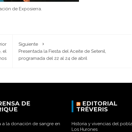
ación de Exposierra.
rior
Siguiente
 el
Presentada la Fiesta del Aceite de Setenil,
rnos
programada del 22 al 24 de abril
RENSA DE
EDITORIAL
RIQUE
TRÉVERIS
 a la donación de sangre en
Historia y vivencias del pob
Los Hurones