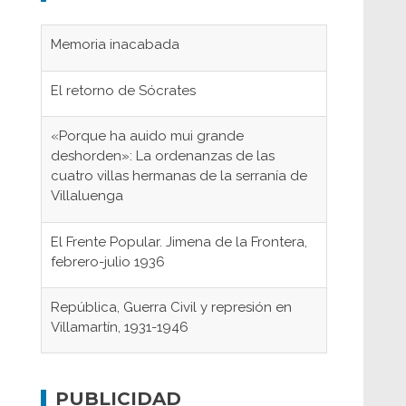
Memoria inacabada
El retorno de Sócrates
«Porque ha auido mui grande
deshorden»: La ordenanzas de las
cuatro villas hermanas de la serranía de
Villaluenga
El Frente Popular. Jimena de la Frontera,
febrero-julio 1936
República, Guerra Civil y represión en
Villamartín, 1931-1946
Gaditanos deportados a campos de
concentración nazis
PUBLICIDAD