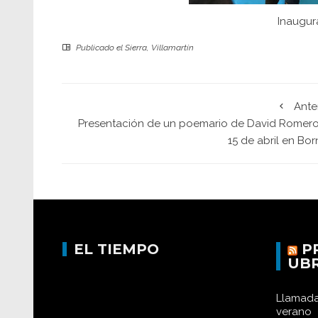
Inaugur
Publicado el
Sierra
,
Villamartín
Ante
Presentación de un poemario de David Romero,
15 de abril en Bo
EL TIEMPO
P
UB
Llamada
verano