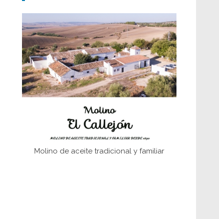
Don Perafán de Ribera y sus
fundaciones de Bornos
El Frente Popular. Ubrique, febrero-julio
1936
Juntar las letras. La alfabetización en el
campo: del afán de saber a la
autogestión
Historia y vivencias del poblado de Los
Hurones
Molino de aceite tradicional y familiar