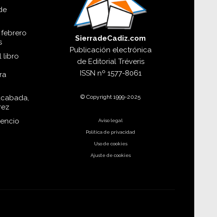
de
 febrero
SierradeCadiz.com
s
Publicación electrónica
 libro
de
Editorial Tréveris
ISSN
nº 1577-8061
ra
© Copyright 1999-2025
acabada,
rez
dencio
Aviso legal
Política de privacidad
Uso de cookies
Ajuste de cookies