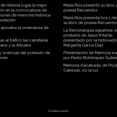
de Historia logra la mejor
María Ríos presentó su libro 
ión en la convocatoria de
poesía Recuerdos
iones de memoria histórica
María Ríos presenta hoy 1 de
iputación
su libro de poesía Recuerdo
o aprueba la ordenanza de
La Remonarquía española, el
póstumo de Jesús Ynfante,
as al tráfico las carreteras
presentado por la historiado
tano y la Albuera
Margarita García Díaz
 y vivencias del poblado de
Presentación de Memoria in
ones
por Pedro Bohórquez Gutiér
Memoria inacabada, de Pru
Cabezas, vio la luz
El código es poesía.