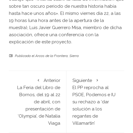
sobre tan oscuro periodo de nuestra historia había
hasta hace unos años». El mismo viernes día 22, a las
19 horas (una hora antes de la apertura de la
muestra), Luis Javier Guerrero Misa, miembro de dicha
asociación, ofrece una conferencia con la
explicación de este proyecto.
Publicado el
Arcos de la Frontera
,
Sierra
Anterior
Siguiente
La Feria del Libro de
El PP reprocha al
Bornos, del 19 al 22
PSOE, Podemos e IU
de abril, con
su rechazo a ‘dar
presentación de
solución a los
‘Olympia’, de Natalia
regantes de
Viaga
Villamartín’