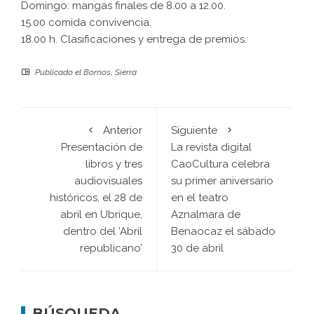
Domingo: mangas finales de 8.00 a 12.00.
15.00 comida convivencia.
18.00 h. Clasificaciones y entrega de premios.
Publicado el
Bornos
,
Sierra
Anterior
Siguiente
Presentación de
La revista digital
libros y tres
CaoCultura celebra
audiovisuales
su primer aniversario
históricos, el 28 de
en el teatro
abril en Ubrique,
Aznalmara de
dentro del ‘Abril
Benaocaz el sábado
republicano’
30 de abril
BÚSQUEDA