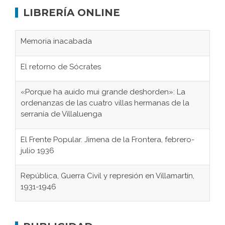
LIBRERÍA ONLINE
Memoria inacabada
El retorno de Sócrates
«Porque ha auido mui grande deshorden»: La
ordenanzas de las cuatro villas hermanas de la
serranía de Villaluenga
El Frente Popular. Jimena de la Frontera, febrero-
julio 1936
República, Guerra Civil y represión en Villamartín,
1931-1946
Gaditanos deportados a campos de
concentración nazis