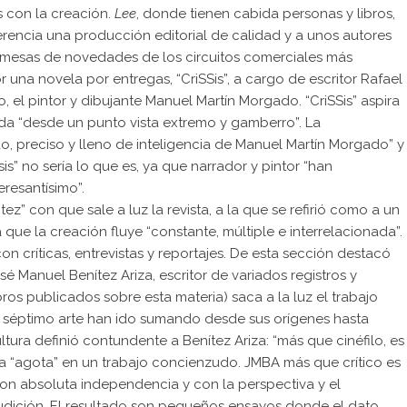
 con la creación.
Lee
, donde tienen cabida personas y libros,
rencia una producción editorial de calidad y a unos autores
s mesas de novedades de los circuitos comerciales más
una novela por entregas, “CriSSis”, a cargo de escritor Rafael
, el pintor y dibujante Manuel Martín Morgado. “CriSSis” aspira
cada “desde un punto vista extremo y gamberro”. La
o, preciso y lleno de inteligencia de Manuel Martín Morgado” y
sis” no sería lo que es, ya que narrador y pintor “han
eresantísimo”.
tez” con que sale a luz la revista, a la que se refirió como a un
que la creación fluye “constante, múltiple e interrelacionada”.
con críticas, entrevistas y reportajes. De esta sección destacó
sé Manuel Benítez Ariza, escritor de variados registros y
bros publicados sobre esta materia) saca a la luz el trabajo
el séptimo arte han ido sumando desde sus orígenes hasta
ura definió contundente a Benítez Ariza: “más que cinéfilo, es
a “agota” en un trabajo concienzudo. JMBA más que crítico es
con absoluta independencia y con la perspectiva y el
rudición. El resultado son pequeños ensayos donde el dato