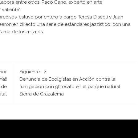
colabora entre otros, Paco Cano, experto en arte
valiente”.
precisos, estuvo por entero a cargo Teresa Discoli y Juan
rearon en directo una serie de estándares jazzístico, con una
a fama de los mismos.
rior
Siguiente
Ya!!
Denuncia de Ecolgistas en Acción contra la
 de
fumigación con glifosato en el parque natural
tal
Sierra de Grazalema