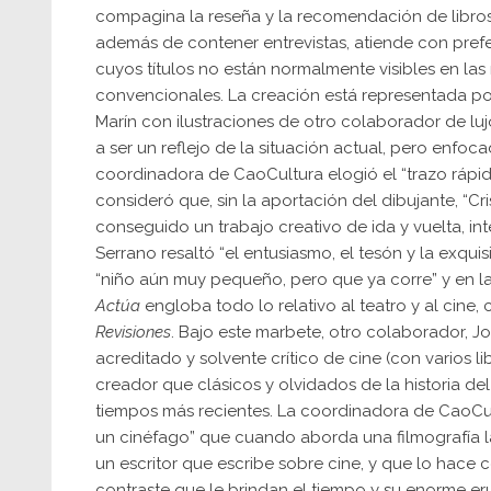
compagina la reseña y la recomendación de libros
además de contener entrevistas, atiende con prefe
cuyos títulos no están normalmente visibles en la
convencionales. La creación está representada por 
Marín con ilustraciones de otro colaborador de lujo
a ser un reflejo de la situación actual, pero enfo
coordinadora de CaoCultura elogió el “trazo rápid
consideró que, sin la aportación del dibujante, “Cri
conseguido un trabajo creativo de ida y vuelta, int
Serrano resaltó “el entusiasmo, el tesón y la exquisi
“niño aún muy pequeño, pero que ya corre” y en la 
Actúa
engloba todo lo relativo al teatro y al cine, 
Revisiones
. Bajo este marbete, otro colaborador, Jo
acreditado y solvente crítico de cine (con varios li
creador que clásicos y olvidados de la historia d
tiempos más recientes. La coordinadora de CaoCult
un cinéfago” que cuando aborda una filmografía l
un escritor que escribe sobre cine, y que lo hace 
contraste que le brindan el tiempo y su enorme e