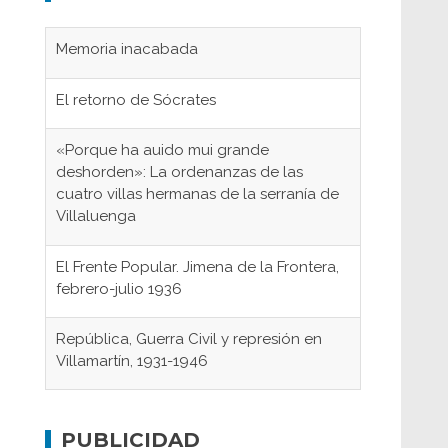
Memoria inacabada
El retorno de Sócrates
«Porque ha auido mui grande
deshorden»: La ordenanzas de las
cuatro villas hermanas de la serranía de
Villaluenga
El Frente Popular. Jimena de la Frontera,
febrero-julio 1936
República, Guerra Civil y represión en
Villamartín, 1931-1946
Gaditanos deportados a campos de
concentración nazis
PUBLICIDAD