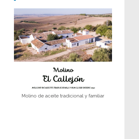
Don Perafán de Ribera y sus
fundaciones de Bornos
El Frente Popular. Ubrique, febrero-julio
1936
Juntar las letras. La alfabetización en el
campo: del afán de saber a la
autogestión
Historia y vivencias del poblado de Los
Hurones
Molino de aceite tradicional y familiar