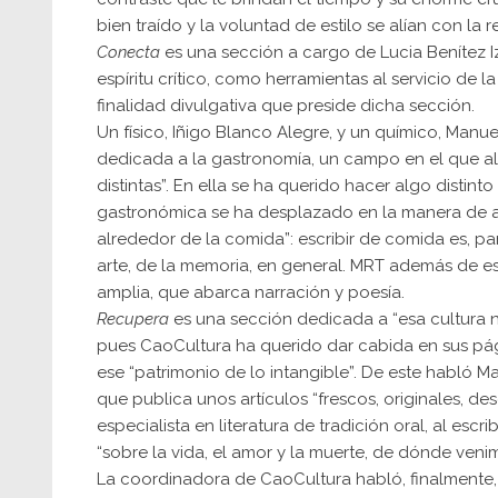
bien traído y la voluntad de estilo se alían con la re
Conecta
es una sección a cargo de Lucia Benítez 
espíritu crítico, como herramientas al servicio d
finalidad divulgativa que preside dicha sección.
Un físico, Iñigo Blanco Alegre, y un químico, Manu
dedicada a la gastronomía, un campo en el que al
distintas”. En ella se ha querido hacer algo distinto
gastronómica se ha desplazado en la manera de ab
alrededor de la comida”: escribir de comida es, par
arte, de la memoria, en general. MRT además de es
amplia, que abarca narración y poesía.
Recupera
es una sección dedicada a “esa cultura no
pues CaoCultura ha querido dar cabida en sus pági
ese “patrimonio de lo intangible”. De este habló Ma
que publica unos artículos “frescos, originales, de
especialista en literatura de tradición oral, al escr
“sobre la vida, el amor y la muerte, de dónde ven
La coordinadora de CaoCultura habló, finalmente,