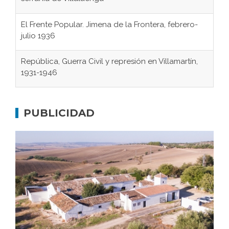
El Frente Popular. Jimena de la Frontera, febrero-
julio 1936
República, Guerra Civil y represión en Villamartín,
1931-1946
Gaditanos deportados a campos de
concentración nazis
PUBLICIDAD
Don Perafán de Ribera y sus fundaciones de
Bornos
El Frente Popular. Ubrique, febrero-julio 1936
Juntar las letras. La alfabetización en el campo: del
afán de saber a la autogestión