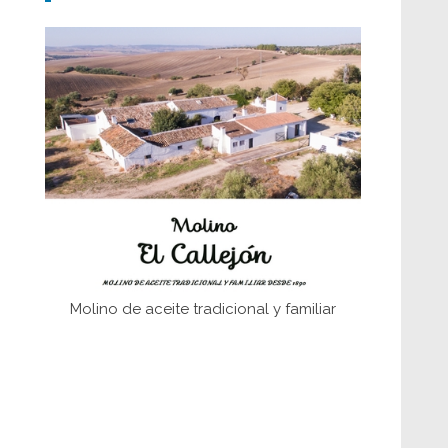
Don Perafán de Ribera y sus
fundaciones de Bornos
El Frente Popular. Ubrique, febrero-julio
1936
Juntar las letras. La alfabetización en el
campo: del afán de saber a la
autogestión
Historia y vivencias del poblado de Los
Hurones
Molino de aceite tradicional y familiar