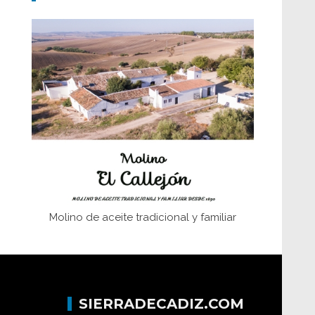
Don Perafán de Ribera y sus
fundaciones de Bornos
El Frente Popular. Ubrique, febrero-julio
1936
Juntar las letras. La alfabetización en el
campo: del afán de saber a la
autogestión
Historia y vivencias del poblado de Los
Hurones
Molino de aceite tradicional y familiar
SIERRADECADIZ.COM