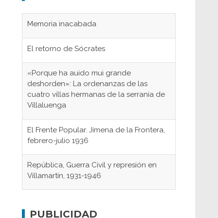
Memoria inacabada
El retorno de Sócrates
«Porque ha auido mui grande
deshorden»: La ordenanzas de las
cuatro villas hermanas de la serranía de
Villaluenga
El Frente Popular. Jimena de la Frontera,
febrero-julio 1936
República, Guerra Civil y represión en
Villamartín, 1931-1946
Gaditanos deportados a campos de
concentración nazis
PUBLICIDAD