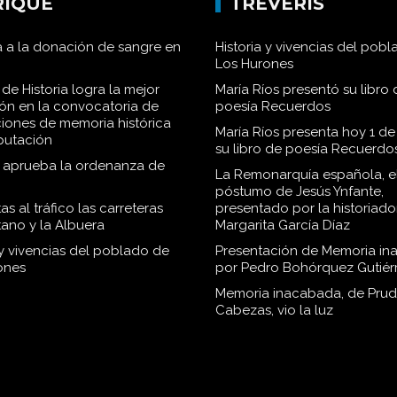
RIQUE
TRÉVERIS
 a la donación de sangre en
Historia y vivencias del pob
Los Hurones
de Historia logra la mejor
María Ríos presentó su libro 
ión en la convocatoria de
poesía Recuerdos
iones de memoria histórica
María Ríos presenta hoy 1 de
iputación
su libro de poesía Recuerdo
o aprueba la ordenanza de
La Remonarquía española, el
póstumo de Jesús Ynfante,
as al tráfico las carreteras
presentado por la historiado
tano y la Albuera
Margarita García Díaz
 y vivencias del poblado de
Presentación de Memoria in
ones
por Pedro Bohórquez Gutiér
Memoria inacabada, de Pru
Cabezas, vio la luz