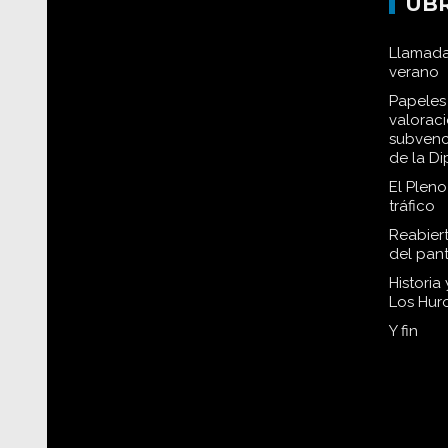
UB
Llamada
verano
Papeles 
valorac
subvenc
de la D
El Plen
tráfico
Reabiert
del pan
Historia
Los Hur
Y fin