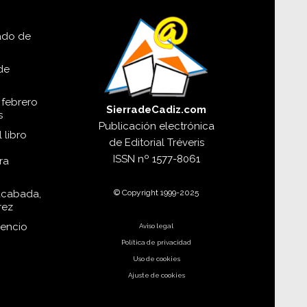
lado de
de
 febrero
SierradeCadiz.com
s
Publicación electrónica
 libro
de
Editorial Tréveris
ISSN
nº 1577-8061
ra
© Copyright 1999-2025
acabada,
rez
dencio
Aviso legal
Política de privacidad
Uso de cookies
Ajuste de cookies