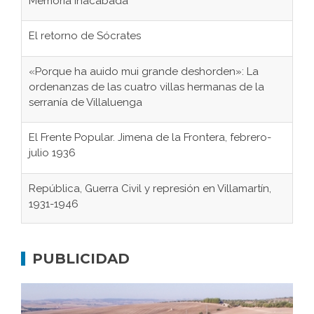
Memoria inacabada
El retorno de Sócrates
«Porque ha auido mui grande deshorden»: La
ordenanzas de las cuatro villas hermanas de la
serranía de Villaluenga
El Frente Popular. Jimena de la Frontera, febrero-
julio 1936
República, Guerra Civil y represión en Villamartín,
1931-1946
Gaditanos deportados a campos de
concentración nazis
PUBLICIDAD
Don Perafán de Ribera y sus fundaciones de
Bornos