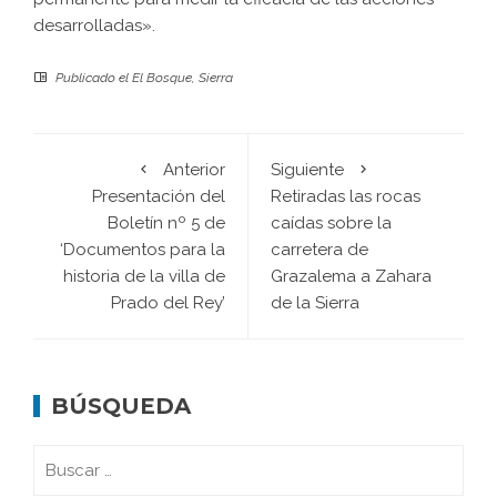
desarrolladas».
Publicado el
El Bosque
,
Sierra
Anterior
Siguiente
Presentación del
Retiradas las rocas
Boletín nº 5 de
caídas sobre la
‘Documentos para la
carretera de
historia de la villa de
Grazalema a Zahara
Prado del Rey’
de la Sierra
BÚSQUEDA