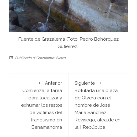
Fuente de Grazalema (Foto: Pedro Bohórquez
Gutiérrez).
Publicado el
Grazalema
,
Sierra
Anterior
Siguiente
Comienza la tarea
Rotulada una plaza
para localizar y
de Olvera con el
exhumar los restos
nombre de José
de víctimas del
María Sánchez
franquismo en
Reviriego, alcalde en
Benamahoma
la II República