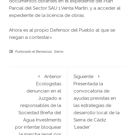
documentos obrantes en el expediente del Plan
Parcial del Sector SAU 1 Venta Martín, y a acceder al
expediente de la licencia de obras.
Ahora es al propio Defensor del Pueblo al que se
niegan a contestar».
Publicado el
Benaocaz
,
Sierra
Anterior
Siguiente
Ecologistas
Presentada la
denuncian en el
convocatoria de
Juzgado a
ayudas previstas en
responsables de la
las estrategias de
Sociedad Breña del
desarrollo local de la
Agua Investments
Sierra de Cádiz
por intentar bloquear
‘Leader’
la marcha legal por