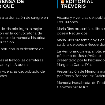
RENSA DE
EDITORIAL
RIQUE
TRÉVERIS
 a la donación de sangre en
Historia y vivencias del pob
Los Hurones
de Historia logra la mejor
María Ríos presentó su libro 
ión en la convocatoria de
poesía Recuerdos
iones de memoria histórica
María Ríos presenta hoy 1 de
iputación
su libro de poesía Recuerdo
o aprueba la ordenanza de
La Remonarquía española, el
póstumo de Jesús Ynfante,
as al tráfico las carreteras
presentado por la historiado
tano y la Albuera
Margarita García Díaz
 y vivencias del poblado de
Presentación de Memoria in
ones
por Pedro Bohórquez Gutiér
Memoria inacabada, de Pru
Cabezas, vio la luz