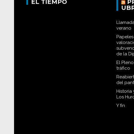
EL TIEMPO
P
UB
Llamada
verano
Papeles 
valorac
subvenc
de la D
El Plen
tráfico
Reabiert
del pan
Historia
Los Hur
Y fin