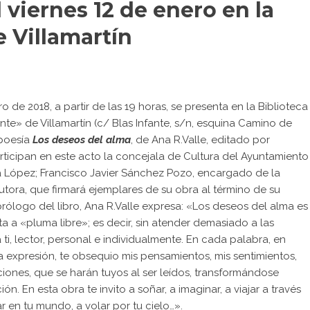
l viernes 12 de enero en la
e Villamartín
ro de 2018, a partir de las 19 horas, se presenta en la Biblioteca
nte» de Villamartín (c/ Blas Infante, s/n, esquina Camino de
 poesía
Los deseos del alma
, de Ana R.Valle, editado por
Participan en este acto la concejala de Cultura del Ayuntamiento
ia López; Francisco Javier Sánchez Pozo, encargado de la
autora, que firmará ejemplares de su obra al término de su
 prólogo del libro, Ana R.Valle expresa: «Los deseos del alma es
ita a «pluma libre»; es decir, sin atender demasiado a las
a ti, lector, personal e individualmente. En cada palabra, en
 expresión, te obsequio mis pensamientos, mis sentimientos,
ones, que se harán tuyos al ser leídos, transformándose
ón. En esta obra te invito a soñar, a imaginar, a viajar a través
nar en tu mundo, a volar por tu cielo…».