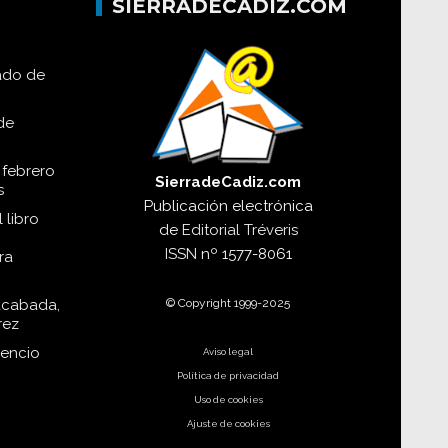
SIERRADECADIZ.COM
lado de
de
 febrero
SierradeCadiz.com
s
Publicación electrónica
 libro
de
Editorial Tréveris
ISSN
nº 1577-8061
ra
© Copyright 1999-2025
acabada,
rez
dencio
Aviso legal
Política de privacidad
Uso de cookies
Ajuste de cookies