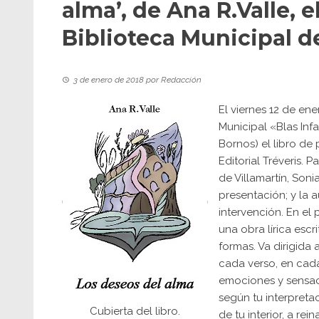
alma’, de Ana R.Valle, e
Biblioteca Municipal d
3 de enero de 2018
por
Redacción
El viernes 12 de ene
Municipal «Blas Infa
Bornos) el libro de
Editorial Tréveris. 
de Villamartín, Son
presentación; y la 
intervención. En el
una obra lírica escr
formas. Va dirigida 
cada verso, en cada
emociones y sensaci
según tu interpretaci
Cubierta del libro.
de tu interior, a rei