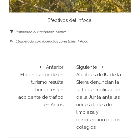
Efectivos del Infoca.
Publicado el
Benaocaz
,
Sierra
Etiquetado con
incendios forestales
,
Infoca
Anterior
Siguiente
El conductor de un
Alcaldes de IU de la
turismo resulta
Sierra denuncian la
herido en un
falta de implicación
accidente de tráfico
de la Junta ante las
en Arcos
necesidades de
limpieza y
desinfección de los
colegios