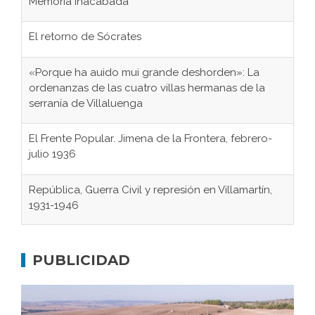
Memoria inacabada
El retorno de Sócrates
«Porque ha auido mui grande deshorden»: La
ordenanzas de las cuatro villas hermanas de la
serranía de Villaluenga
El Frente Popular. Jimena de la Frontera, febrero-
julio 1936
República, Guerra Civil y represión en Villamartín,
1931-1946
Gaditanos deportados a campos de
concentración nazis
PUBLICIDAD
Don Perafán de Ribera y sus fundaciones de
Bornos