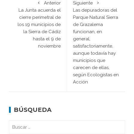
Anterior
Siguiente
La Junta acuerda el
Las depuradoras del
cierre perimetral de
Parque Natural Sierra
los 19 municipios de
de Grazalema
la Sierra de Cádiz
funcionan, en
hasta el 9 de
general,
noviembre
satisfactoriamente,
aunque todavía hay
municipios que
carecen de ellas,
según Ecologistas en
Acción
BÚSQUEDA