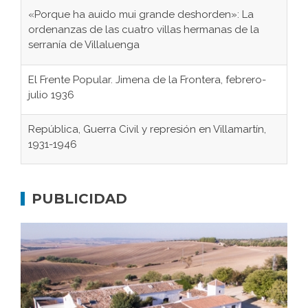
«Porque ha auido mui grande deshorden»: La
ordenanzas de las cuatro villas hermanas de la
serranía de Villaluenga
El Frente Popular. Jimena de la Frontera, febrero-
julio 1936
República, Guerra Civil y represión en Villamartín,
1931-1946
Gaditanos deportados a campos de
concentración nazis
PUBLICIDAD
Don Perafán de Ribera y sus fundaciones de
Bornos
El Frente Popular. Ubrique, febrero-julio 1936