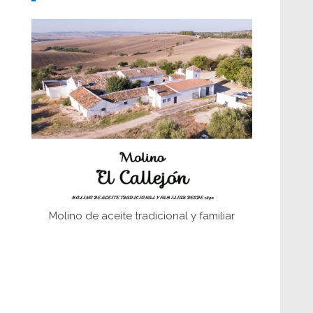
Don Perafán de Ribera y sus
fundaciones de Bornos
El Frente Popular. Ubrique, febrero-julio
1936
Juntar las letras. La alfabetización en el
campo: del afán de saber a la
autogestión
Historia y vivencias del poblado de Los
Hurones
Molino de aceite tradicional y familiar