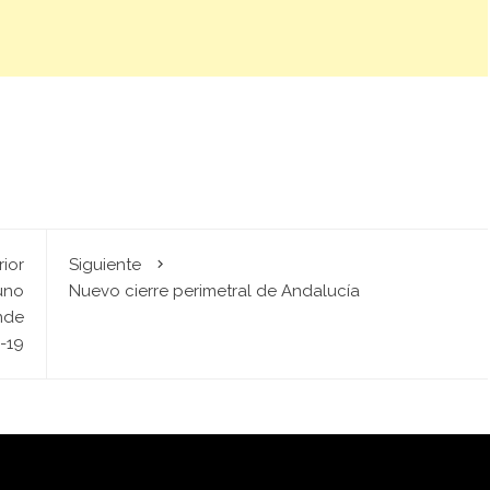
rior
Siguiente
uno
Nuevo cierre perimetral de Andalucía
nde
-19