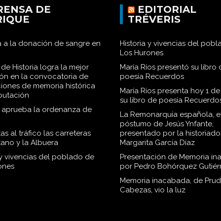
RENSA DE
EDITORIAL
RIQUE
TRÉVERIS
 a la donación de sangre en
Historia y vivencias del pob
Los Hurones
de Historia logra la mejor
María Ríos presentó su libro 
ión en la convocatoria de
poesía Recuerdos
iones de memoria histórica
María Ríos presenta hoy 1 de
iputación
su libro de poesía Recuerdo
o aprueba la ordenanza de
La Remonarquía española, el
póstumo de Jesús Ynfante,
as al tráfico las carreteras
presentado por la historiado
tano y la Albuera
Margarita García Díaz
 y vivencias del poblado de
Presentación de Memoria in
ones
por Pedro Bohórquez Gutiér
Memoria inacabada, de Pru
Cabezas, vio la luz