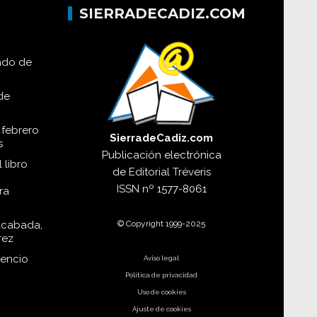
SIERRADECADIZ.COM
lado de
de
 febrero
SierradeCadiz.com
s
Publicación electrónica
 libro
de
Editorial Tréveris
ISSN
nº 1577-8061
ra
© Copyright 1999-2025
acabada,
rez
dencio
Aviso legal
Política de privacidad
Uso de cookies
Ajuste de cookies