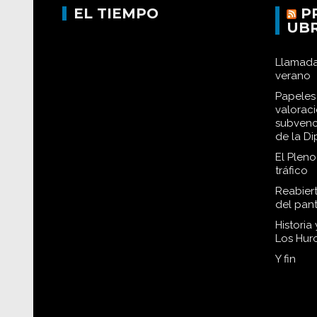
EL TIEMPO
P
UB
Llamada
verano
Papeles 
valorac
subvenc
de la D
El Plen
tráfico
Reabiert
del pan
Historia
Los Hur
Y fin