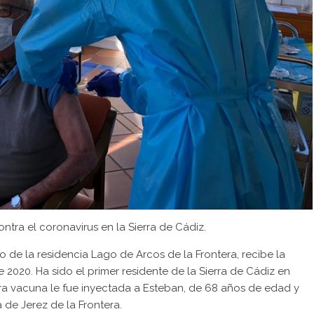
tra el coronavirus en la Sierra de Cádiz.
io de la residencia Lago de Arcos de la Frontera, recibe la
 2020. Ha sido el primer residente de la Sierra de Cádiz en
mera vacuna le fue inyectada a Esteban, de 68 años de edad y
 de Jerez de la Frontera.