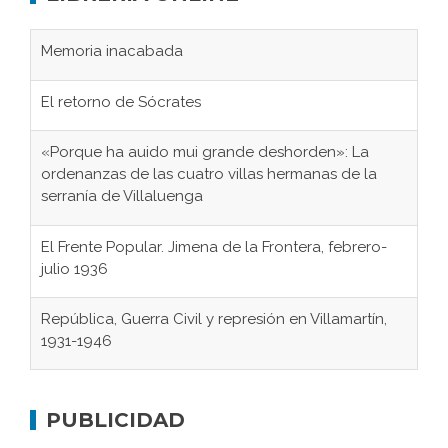
Memoria inacabada
El retorno de Sócrates
«Porque ha auido mui grande deshorden»: La
ordenanzas de las cuatro villas hermanas de la
serranía de Villaluenga
El Frente Popular. Jimena de la Frontera, febrero-
julio 1936
República, Guerra Civil y represión en Villamartín,
1931-1946
Gaditanos deportados a campos de
concentración nazis
PUBLICIDAD