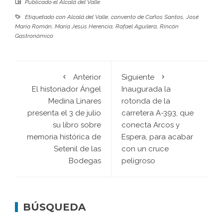
Publicado el
Alcalá del Valle
Etiquetado con
Alcalá del Valle
,
convento de Caños Santos
,
José
María Román
,
María Jesús Herencia
,
Rafael Aguilera
,
Rincón
Gastronómico
Anterior
Siguiente
El historiador Ángel
Inaugurada la
Medina Linares
rotonda de la
presenta el 3 de julio
carretera A-393, que
su libro sobre
conecta Arcos y
memoria histórica de
Espera, para acabar
Setenil de las
con un cruce
Bodegas
peligroso
BÚSQUEDA