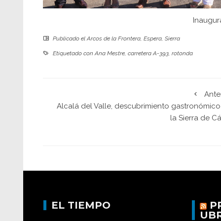
Inaugur
Publicado el
Arcos de la Frontera
,
Espera
,
Sierra
Etiquetado con
Ana Mestre
,
carretera A-393
,
rotonda
Ante
Alcalá del Valle, descubrimiento gastronómico
la Sierra de C
EL TIEMPO
P
UB