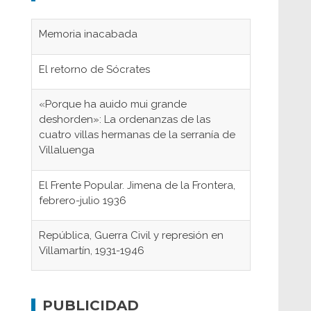
Memoria inacabada
El retorno de Sócrates
«Porque ha auido mui grande
deshorden»: La ordenanzas de las
cuatro villas hermanas de la serranía de
Villaluenga
El Frente Popular. Jimena de la Frontera,
febrero-julio 1936
República, Guerra Civil y represión en
Villamartín, 1931-1946
Gaditanos deportados a campos de
concentración nazis
PUBLICIDAD