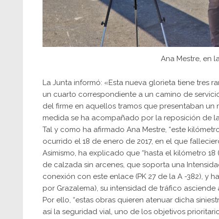
Ana Mestre, en l
La Junta informó: «Esta nueva glorieta tiene tres 
un cuarto correspondiente a un camino de servicio 
del firme en aquellos tramos que presentaban un m
medida se ha acompañado por la reposición de la
Tal y como ha afirmado Ana Mestre, “este kilómetro
ocurrido el 18 de enero de 2017, en el que falleci
Asimismo, ha explicado que “hasta el kilómetro 18 
de calzada sin arcenes, que soporta una Intensidad 
conexión con este enlace (PK 27 de la A -382), y h
por Grazalema), su intensidad de tráfico asciende a
Por ello, “estas obras quieren atenuar dicha sinies
así la seguridad vial, uno de los objetivos priorit