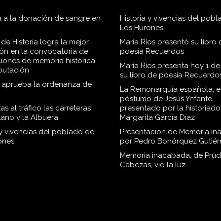
 a la donación de sangre en
Historia y vivencias del pob
Los Hurones
de Historia logra la mejor
María Ríos presentó su libro 
ión en la convocatoria de
poesía Recuerdos
iones de memoria histórica
María Ríos presenta hoy 1 de
iputación
su libro de poesía Recuerdo
o aprueba la ordenanza de
La Remonarquía española, el
póstumo de Jesús Ynfante,
as al tráfico las carreteras
presentado por la historiado
tano y la Albuera
Margarita García Díaz
 y vivencias del poblado de
Presentación de Memoria in
ones
por Pedro Bohórquez Gutiér
Memoria inacabada, de Pru
Cabezas, vio la luz