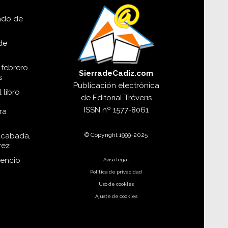
lado de
de
 febrero
SierradeCadiz.com
s
Publicación electrónica
 libro
de
Editorial Tréveris
ISSN
nº 1577-8061
ra
© Copyright 1999-2025
acabada,
rez
dencio
Aviso legal
Política de privacidad
Uso de cookies
Ajuste de cookies