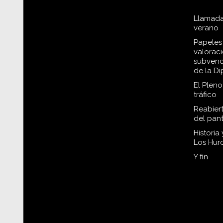
Llamada
verano
Papeles 
valorac
subvenc
de la D
El Plen
tráfico
Reabiert
del pan
Historia
Los Hur
Y fin