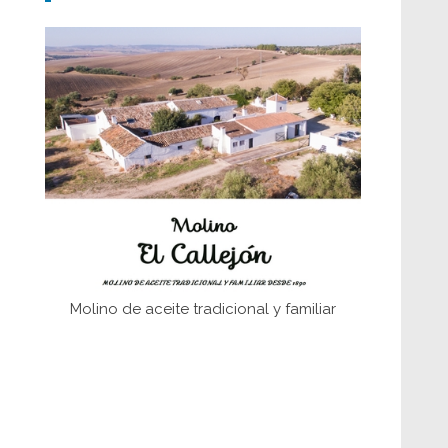
Don Perafán de Ribera y sus
fundaciones de Bornos
El Frente Popular. Ubrique, febrero-julio
1936
Juntar las letras. La alfabetización en el
campo: del afán de saber a la
autogestión
Historia y vivencias del poblado de Los
Hurones
Molino de aceite tradicional y familiar