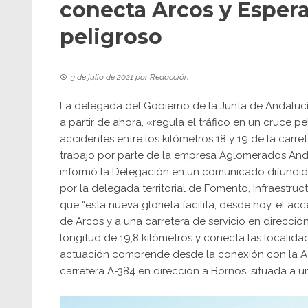
conecta Arcos y Espera
peligroso
3 de julio de 2021
por
Redacción
La delegada del Gobierno de la Junta de Andalucí
a partir de ahora, «regula el tráfico en un cruce
accidentes entre los kilómetros 18 y 19 de la carre
trabajo por parte de la empresa Aglomerados Andal
informó la Delegación en un comunicado difundido
por la delegada territorial de Fomento, Infraestru
que “esta nueva glorieta facilita, desde hoy, el ac
de Arcos y a una carretera de servicio en direcci
longitud de 19,8 kilómetros y conecta las localida
actuación comprende desde la conexión con la A-38
carretera A-384 en dirección a Bornos, situada a un