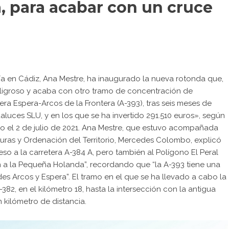
, para acabar con un cruce
a en Cádiz, Ana Mestre, ha inaugurado la nueva rotonda que,
 peligroso y acaba con otro tramo de concentración de
tera Espera-Arcos de la Frontera (A-393), tras seis meses de
uces SLU, y en los que se ha invertido 291.510 euros», según
 el 2 de julio de 2021. Ana Mestre, que estuvo acompañada
cturas y Ordenación del Territorio, Mercedes Colombo, explicó
ceso a la carretera A-384 A, pero también al Polígono El Peral
ón a la Pequeña Holanda”, recordando que “la A-393 tiene una
des Arcos y Espera”. El tramo en el que se ha llevado a cabo la
2, en el kilómetro 18, hasta la intersección con la antigua
 kilómetro de distancia.