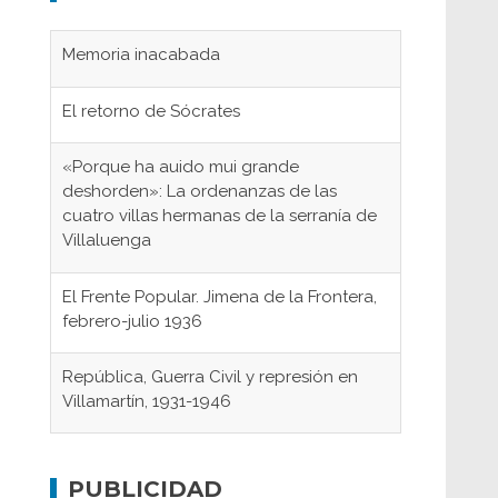
Memoria inacabada
El retorno de Sócrates
«Porque ha auido mui grande
deshorden»: La ordenanzas de las
cuatro villas hermanas de la serranía de
Villaluenga
El Frente Popular. Jimena de la Frontera,
febrero-julio 1936
República, Guerra Civil y represión en
Villamartín, 1931-1946
Gaditanos deportados a campos de
concentración nazis
PUBLICIDAD