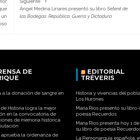
rior
Siguiente
que
Ángel Medina Linares presentó su libro
Setenil de
 un
las Bodegas: República, Guerra y Dictadura
oso
RENSA DE
EDITORIAL
RIQUE
TRÉVERIS
 a la donación de sangre en
Historia y vivencias del pob
Los Hurones
de Historia logra la mejor
María Ríos presentó su libro 
ión en la convocatoria de
poesía Recuerdos
iones de memoria histórica
María Ríos presenta hoy 1 de
iputación
su libro de poesía Recuerdo
o aprueba la ordenanza de
La Remonarquía española, el