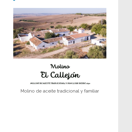
Don Perafán de Ribera y sus
fundaciones de Bornos
El Frente Popular. Ubrique, febrero-julio
1936
Juntar las letras. La alfabetización en el
campo: del afán de saber a la
autogestión
Historia y vivencias del poblado de Los
Hurones
Molino de aceite tradicional y familiar