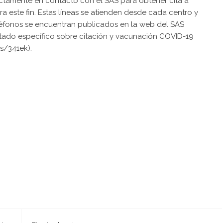
tamente en contacto con el SAS para obtener cita a
a este fin. Estas líneas se atienden desde cada centro y
léfonos se encuentran publicados en la web del SAS
rtado específico sobre citación y vacunación COVID-19
es/341ek).