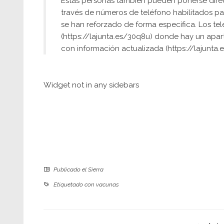
Estas personas también pueden ponerse direc
través de números de teléfono habilitados par
se han reforzado de forma específica. Los te
(https://lajunta.es/30q8u) donde hay un apa
con información actualizada (https://lajunta.
Widget not in any sidebars
Publicado el
Sierra
Etiquetado con
vacunas