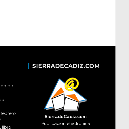
SIERRADECADIZ.COM
lado de
de
 febrero
SierradeCadiz.com
s
Publicación electrónica
 libro