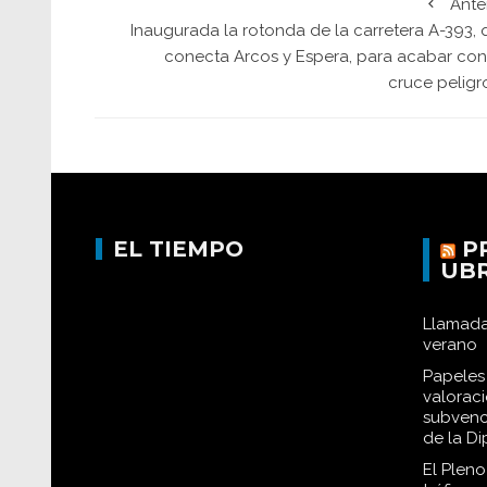
Ante
Inaugurada la rotonda de la carretera A-393, 
conecta Arcos y Espera, para acabar con
cruce peligr
EL TIEMPO
P
UB
Llamada
verano
Papeles 
valorac
subvenc
de la D
El Plen