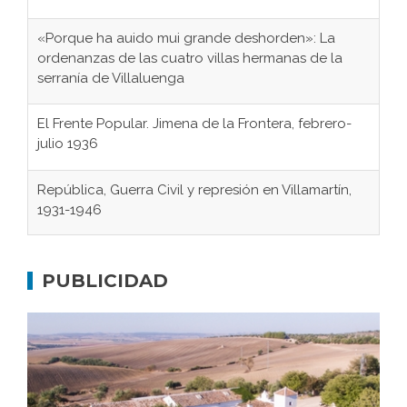
«Porque ha auido mui grande deshorden»: La
ordenanzas de las cuatro villas hermanas de la
serranía de Villaluenga
El Frente Popular. Jimena de la Frontera, febrero-
julio 1936
República, Guerra Civil y represión en Villamartín,
1931-1946
Gaditanos deportados a campos de
concentración nazis
PUBLICIDAD
Don Perafán de Ribera y sus fundaciones de
Bornos
El Frente Popular. Ubrique, febrero-julio 1936