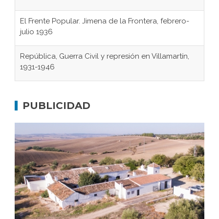
El Frente Popular. Jimena de la Frontera, febrero-
julio 1936
República, Guerra Civil y represión en Villamartín,
1931-1946
Gaditanos deportados a campos de
concentración nazis
PUBLICIDAD
Don Perafán de Ribera y sus fundaciones de
Bornos
El Frente Popular. Ubrique, febrero-julio 1936
Juntar las letras. La alfabetización en el campo: del
afán de saber a la autogestión