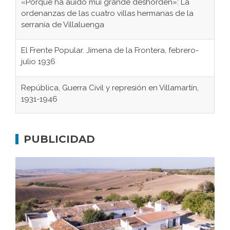
«Porque ha auido mui grande deshorden»: La
ordenanzas de las cuatro villas hermanas de la
serranía de Villaluenga
El Frente Popular. Jimena de la Frontera, febrero-
julio 1936
República, Guerra Civil y represión en Villamartín,
1931-1946
Gaditanos deportados a campos de
concentración nazis
PUBLICIDAD
Don Perafán de Ribera y sus fundaciones de
Bornos
El Frente Popular. Ubrique, febrero-julio 1936
Juntar las letras. La alfabetización en el campo: del