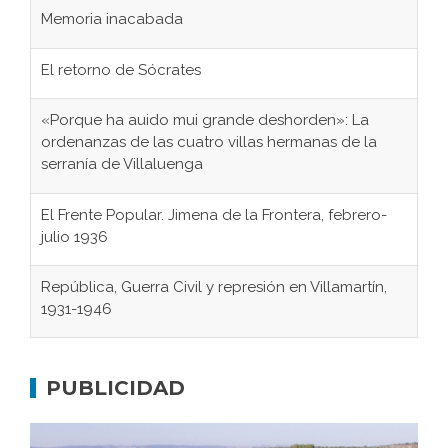
Memoria inacabada
El retorno de Sócrates
«Porque ha auido mui grande deshorden»: La
ordenanzas de las cuatro villas hermanas de la
serranía de Villaluenga
El Frente Popular. Jimena de la Frontera, febrero-
julio 1936
República, Guerra Civil y represión en Villamartín,
1931-1946
Gaditanos deportados a campos de
concentración nazis
PUBLICIDAD
Don Perafán de Ribera y sus fundaciones de