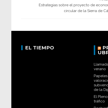
Estrategias sobre el proyecto de econo
circular de la Sierra de C
EL TIEMPO
P
UB
Llamada
verano
Papeles 
valorac
subvenc
de la D
El Plen
tráfico