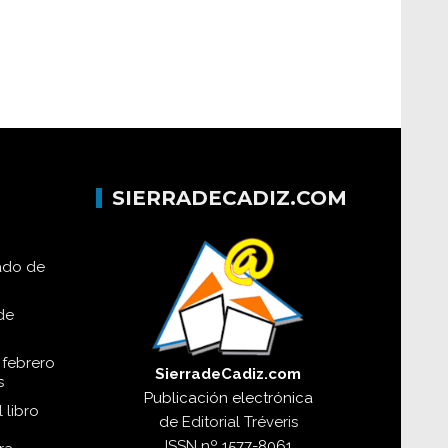
SIERRADECADIZ.COM
lado de
de
 febrero
SierradeCadiz.com
s
Publicación electrónica
 libro
de
Editorial Tréveris
ISSN
nº 1577-8061