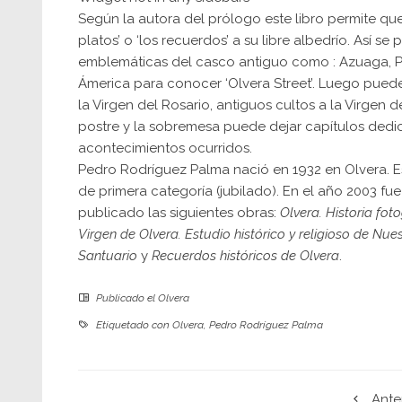
Según la autora del prólogo este libro permite qu
platos’ o ‘los recuerdos’ a su libre albedrío. Así 
emblemáticas del casco antiguo como : Azuaga, Pozo
Ámerica para conocer ‘Olvera Street’. Luego puede
la Virgen del Rosario, antiguos cultos a la Virgen 
postre y la sobremesa puede dejar capítulos dedica
acontecimientos ocurridos.
Pedro Rodríguez Palma nació en 1932 en Olvera. E
de primera categoría (jubilado). En el año 2003 fu
publicado las siguientes obras:
Olvera. Historia fot
Virgen de Olvera. Estudio histórico y religioso de Nu
Santuario
y
Recuerdos históricos de Olvera
.
Publicado el
Olvera
Etiquetado con
Olvera
,
Pedro Rodríguez Palma
Ante