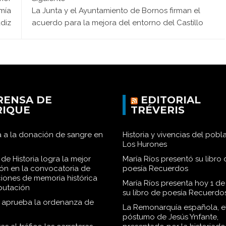
mía
La Junta y el Ayuntamiento de Bornos firman el
ádiz
acuerdo para la mejora del entorno del Castillo
RENSA DE
EDITORIAL
RIQUE
TRÉVERIS
 a la donación de sangre en
Historia y vivencias del pob
Los Hurones
de Historia logra la mejor
María Ríos presentó su libro 
ión en la convocatoria de
poesía Recuerdos
iones de memoria histórica
María Ríos presenta hoy 1 de
iputación
su libro de poesía Recuerdo
o aprueba la ordenanza de
La Remonarquía española, el
póstumo de Jesús Ynfante,