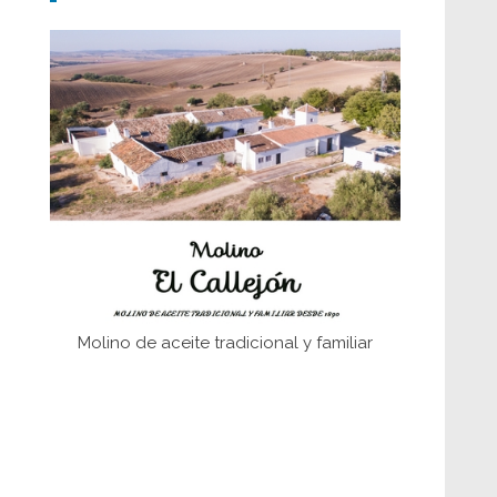
Don Perafán de Ribera y sus
fundaciones de Bornos
El Frente Popular. Ubrique, febrero-julio
1936
Juntar las letras. La alfabetización en el
campo: del afán de saber a la
autogestión
Historia y vivencias del poblado de Los
Hurones
Molino de aceite tradicional y familiar