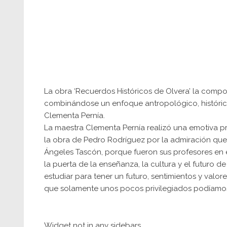
La obra ‘Recuerdos Históricos de Olvera’ la comp
combinándose un enfoque antropológico, histórico
Clementa Pernía.
La maestra Clementa Pernía realizó una emotiva pre
la obra de Pedro Rodríguez por la admiración que 
Ángeles Tascón, porque fueron sus profesores en el
la puerta de la enseñanza, la cultura y el futuro 
estudiar para tener un futuro, sentimientos y val
que solamente unos pocos privilegiados podíamos 
Widget not in any sidebars