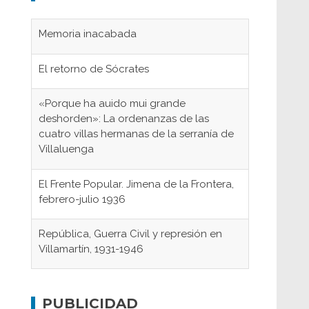
Memoria inacabada
El retorno de Sócrates
«Porque ha auido mui grande
deshorden»: La ordenanzas de las
cuatro villas hermanas de la serranía de
Villaluenga
El Frente Popular. Jimena de la Frontera,
febrero-julio 1936
República, Guerra Civil y represión en
Villamartín, 1931-1946
Gaditanos deportados a campos de
concentración nazis
PUBLICIDAD