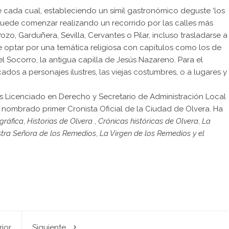
e cada cual, estableciendo un símil gastronómico deguste ‘los
se puede comenzar realizando un recorrido por las calles más
, Garduñera, Sevilla, Cervantes o Pilar, incluso trasladarse a
 optar por una temática religiosa con capítulos como los de
del Socorro, la antigua capilla de Jesús Nazareno. Para el
dos a personajes ilustres, las viejas costumbres, o a lugares y
s Licenciado en Derecho y Secretario de Administración Local
e nombrado primer Cronista Oficial de la Ciudad de Olvera. Ha
ográfica
,
Historias de Olvera
,
Crónicas históricas de Olvera
,
La
estra Señora de los Remedios
,
La Virgen de los Remedios y el
rior
Siguiente