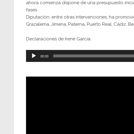
ahora comienza dispone de una presupuesto inicia
fases.
Diputación, entre otras intervenciones, ha promov
Grazalema, Jimena, Paterna, Puerto Real, Cádiz, 
Declaraciones de Irene García:
Reproductor
00:00
de
audio