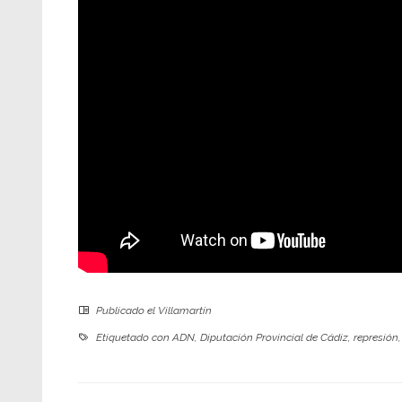
Publicado el
Villamartín
Etiquetado con
ADN
,
Diputación Provincial de Cádiz
,
represión