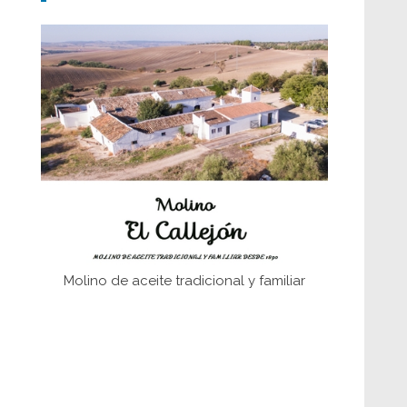
fundaciones de Bornos
El Frente Popular. Ubrique, febrero-julio
1936
Juntar las letras. La alfabetización en el
campo: del afán de saber a la
autogestión
Historia y vivencias del poblado de Los
Hurones
Memoria inacabada
Molino de aceite tradicional y familiar