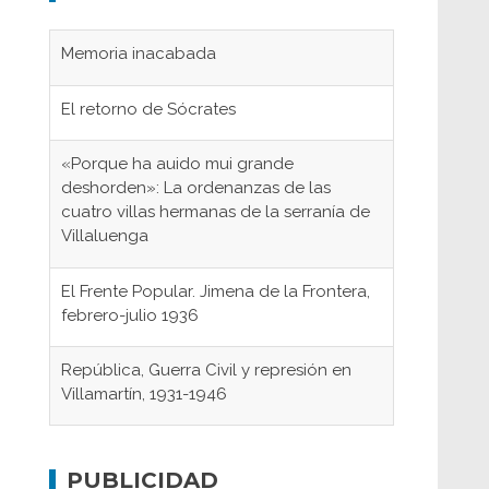
El retorno de Sócrates
«Porque ha auido mui grande
deshorden»: La ordenanzas de las
cuatro villas hermanas de la serranía de
Villaluenga
El Frente Popular. Jimena de la Frontera,
febrero-julio 1936
República, Guerra Civil y represión en
Villamartín, 1931-1946
Gaditanos deportados a campos de
concentración nazis
Don Perafán de Ribera y sus
PUBLICIDAD