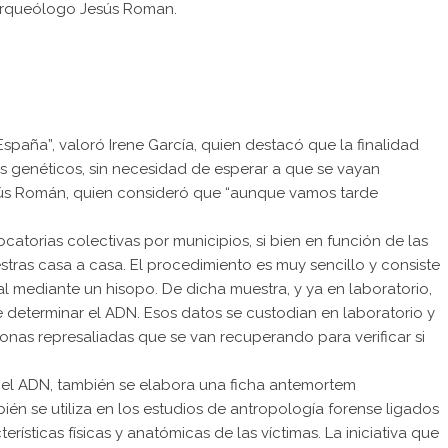
el arqueólogo Jesús Roman.
spaña”, valoró Irene García, quien destacó que la finalidad
s genéticos, sin necesidad de esperar a que se vayan
esús Román, quien consideró que “aunque vamos tarde
catorias colectivas por municipios, si bien en función de las
ras casa a casa. El procedimiento es muy sencillo y consiste
l mediante un hisopo. De dicha muestra, y ya en laboratorio,
e determinar el ADN. Esos datos se custodian en laboratorio y
nas represaliadas que se van recuperando para verificar si
a el ADN, también se elabora una ficha antemortem
én se utiliza en los estudios de antropología forense ligados
ísticas físicas y anatómicas de las víctimas. La iniciativa que