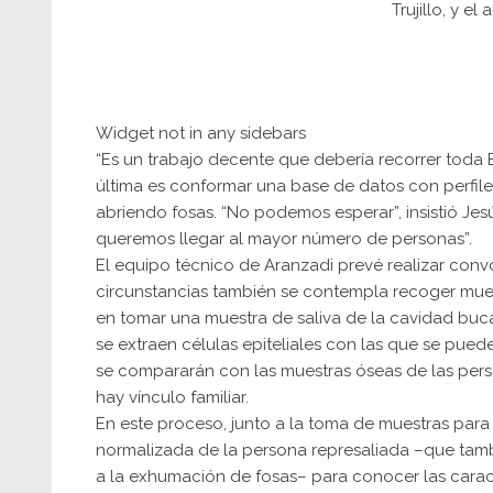
Trujillo, y 
Widget not in any sidebars
“Es un trabajo decente que debería recorrer toda E
última es conformar una base de datos con perfile
abriendo fosas. “No podemos esperar”, insistió J
queremos llegar al mayor número de personas”.
El equipo técnico de Aranzadi prevé realizar convo
circunstancias también se contempla recoger muest
en tomar una muestra de saliva de la cavidad buca
se extraen células epiteliales con las que se pued
se compararán con las muestras óseas de las perso
hay vínculo familiar.
En este proceso, junto a la toma de muestras par
normalizada de la persona represaliada –que tambi
a la exhumación de fosas– para conocer las caracter