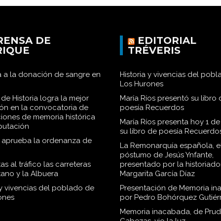
RENSA DE
EDITORIAL
RIQUE
TRÉVERIS
 a la donación de sangre en
Historia y vivencias del pob
Los Hurones
de Historia logra la mejor
María Ríos presentó su libro 
ión en la convocatoria de
poesía Recuerdos
iones de memoria histórica
María Ríos presenta hoy 1 de
iputación
su libro de poesía Recuerdo
o aprueba la ordenanza de
La Remonarquía española, el
póstumo de Jesús Ynfante,
as al tráfico las carreteras
presentado por la historiado
tano y la Albuera
Margarita García Díaz
 y vivencias del poblado de
Presentación de Memoria in
ones
por Pedro Bohórquez Gutiér
Memoria inacabada, de Pru