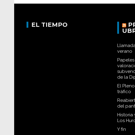
EL TIEMPO
P
UB
Llamada
verano
Papeles 
valorac
subvenc
de la D
El Plen
tráfico
Reabiert
del pan
Historia
Los Hur
Y fin