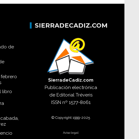
SIERRADECADIZ.COM
lado de
de
 febrero
SierradeCadiz.com
s
Publicación electrónica
 libro
de
Editorial Tréveris
ISSN
nº 1577-8061
ra
© Copyright 1999-2025
acabada,
rez
dencio
Aviso legal