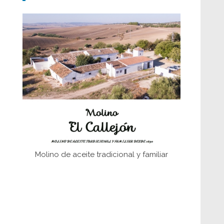
Don Perafán de Ribera y sus
fundaciones de Bornos
El Frente Popular. Ubrique, febrero-julio
1936
Juntar las letras. La alfabetización en el
campo: del afán de saber a la
autogestión
Historia y vivencias del poblado de Los
Hurones
Molino de aceite tradicional y familiar