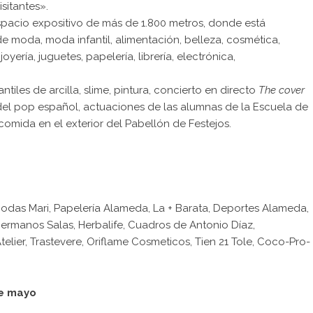
isitantes».
espacio expositivo de más de 1.800 metros, donde está
 moda, moda infantil, alimentación, belleza, cosmética,
oyería, juguetes, papelería, librería, electrónica,
ntiles de arcilla, slime, pintura, concierto en directo
The cover
s del pop español, actuaciones de las alumnas de la Escuela de
comida en el exterior del Pabellón de Festejos.
 Modas Mari, Papelería Alameda, La + Barata, Deportes Alameda,
Hermanos Salas, Herbalife, Cuadros de Antonio Díaz,
lier, Trastevere, Oriflame Cosmeticos, Tien 21 Tole, Coco-Pro-
de mayo