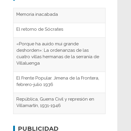
Memoria inacabada
El retorno de Sócrates
«Porque ha auido mui grande
deshorden»: La ordenanzas de las
cuatro villas hermanas de la serranía de
Villaluenga
El Frente Popular. Jimena de la Frontera,
febrero-julio 1936
República, Guerra Civil y represión en
Villamartín, 1931-1946
Gaditanos deportados a campos de
concentración nazis
PUBLICIDAD