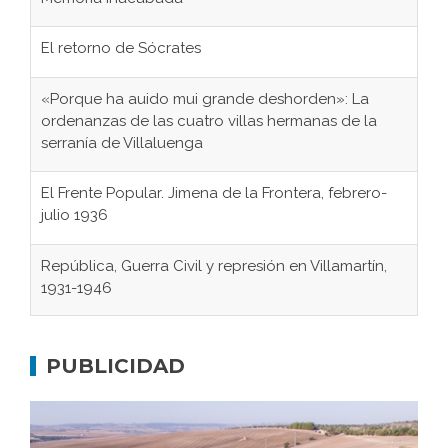
El retorno de Sócrates
«Porque ha auido mui grande deshorden»: La
ordenanzas de las cuatro villas hermanas de la
serranía de Villaluenga
El Frente Popular. Jimena de la Frontera, febrero-
julio 1936
República, Guerra Civil y represión en Villamartín,
1931-1946
Gaditanos deportados a campos de
concentración nazis
PUBLICIDAD
Don Perafán de Ribera y sus fundaciones de
Bornos