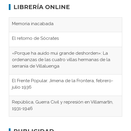
LIBRERÍA ONLINE
Memoria inacabada
El retorno de Sócrates
«Porque ha auido mui grande deshorden»: La
ordenanzas de las cuatro villas hermanas de la
serranía de Villaluenga
El Frente Popular. Jimena de la Frontera, febrero-
julio 1936
República, Guerra Civil y represión en Villamartín,
1931-1946
Gaditanos deportados a campos de
concentración nazis