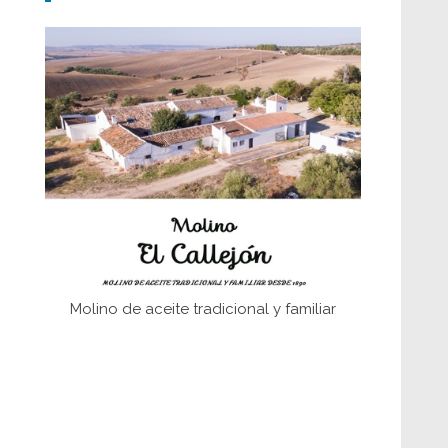
Don Perafán de Ribera y sus
fundaciones de Bornos
El Frente Popular. Ubrique, febrero-julio
1936
Juntar las letras. La alfabetización en el
campo: del afán de saber a la
autogestión
Historia y vivencias del poblado de Los
Hurones
Molino de aceite tradicional y familiar