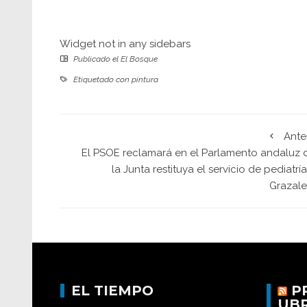
Widget not in any sidebars
Publicado el
El Bosque
Etiquetado con
pintura
Ante
El PSOE reclamará en el Parlamento andaluz 
la Junta restituya el servicio de pediatrí
Grazal
EL TIEMPO
P
UB