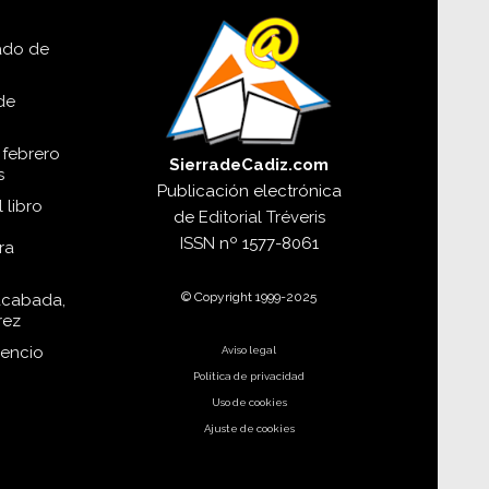
lado de
de
 febrero
SierradeCadiz.com
s
Publicación electrónica
 libro
de
Editorial Tréveris
ISSN
nº 1577-8061
ra
© Copyright 1999-2025
acabada,
rez
dencio
Aviso legal
Política de privacidad
Uso de cookies
Ajuste de cookies