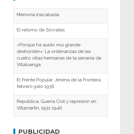
Memoria inacabada
El retorno de Sócrates
«Porque ha auido mui grande
deshorden»: La ordenanzas de las
cuatro villas hermanas de la serranía de
Villaluenga
El Frente Popular. Jimena de la Frontera,
febrero-julio 1936
República, Guerra Civil y represión en
Villamartín, 1931-1946
Gaditanos deportados a campos de
concentración nazis
PUBLICIDAD