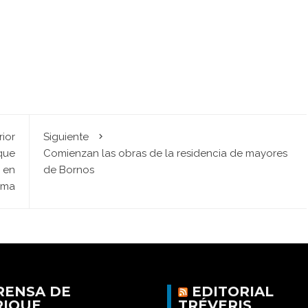
rior
Siguiente
que
Comienzan las obras de la residencia de mayores
a en
de Bornos
ema
RENSA DE
EDITORIAL
RIQUE
TRÉVERIS