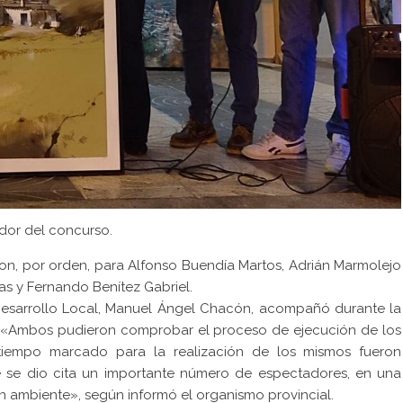
or del concurso.
ron, por orden, para Alfonso Buendía Martos, Adrián Marmolejo
s y Fernando Benítez Gabriel.
 Desarrollo Local, Manuel Ángel Chacón, acompañó durante la
ía. «Ambos pudieron comprobar el proceso de ejecución de los
l tiempo marcado para la realización de los mismos fueron
e se dio cita un importante número de espectadores, en una
en ambiente», según informó el organismo provincial.