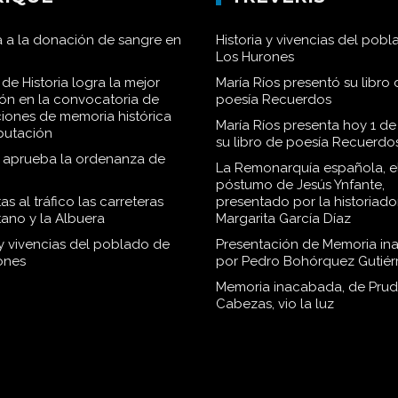
 a la donación de sangre en
Historia y vivencias del pob
Los Hurones
de Historia logra la mejor
María Ríos presentó su libro 
ión en la convocatoria de
poesía Recuerdos
iones de memoria histórica
María Ríos presenta hoy 1 de
iputación
su libro de poesía Recuerdo
o aprueba la ordenanza de
La Remonarquía española, el
póstumo de Jesús Ynfante,
as al tráfico las carreteras
presentado por la historiado
tano y la Albuera
Margarita García Díaz
 y vivencias del poblado de
Presentación de Memoria in
ones
por Pedro Bohórquez Gutiér
Memoria inacabada, de Pru
Cabezas, vio la luz