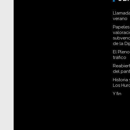
Llamada
verano
Papeles 
valorac
subvenc
de la D
El Plen
tráfico
Reabiert
del pan
Historia
Los Hur
Y fin