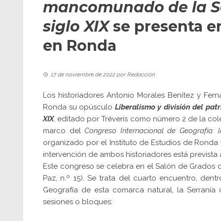
mancomunado de la Ser
siglo XIX
se presenta e
en Ronda
17 de noviembre de 2022
por
Redacción
Los historiadores Antonio Morales Benítez y Fer
Ronda su opúsculo
Liberalismo y división del pa
XIX
, editado por Tréveris como número 2 de la cole
marco del
Congreso Internacional de Geografía: la
organizado por el Instituto de Estudios de Ronda 
intervención de ambos historiadores está prevista 
Este congreso se celebra en el Salón de Grados d
Paz, n.º 15). Se trata del cuarto encuentro, de
Geografía de esta comarca natural, la Serranía
sesiones o bloques: