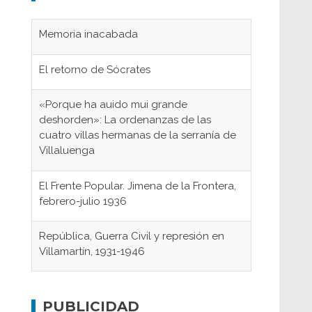
Memoria inacabada
El retorno de Sócrates
«Porque ha auido mui grande
deshorden»: La ordenanzas de las
cuatro villas hermanas de la serranía de
Villaluenga
El Frente Popular. Jimena de la Frontera,
febrero-julio 1936
República, Guerra Civil y represión en
Villamartín, 1931-1946
Gaditanos deportados a campos de
concentración nazis
PUBLICIDAD