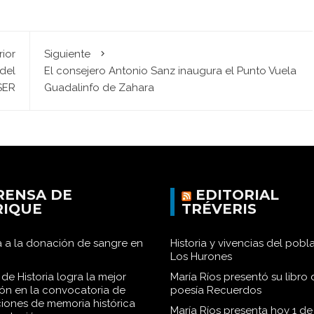
rior
Siguiente
 del
El consejero Antonio Sanz inaugura el Punto Vuela
SER
Guadalinfo de Zahara
RENSA DE
EDITORIAL
RIQUE
TRÉVERIS
 a la donación de sangre en
Historia y vivencias del pob
Los Hurones
de Historia logra la mejor
María Ríos presentó su libro 
ión en la convocatoria de
poesía Recuerdos
iones de memoria histórica
María Ríos presenta hoy 1 de