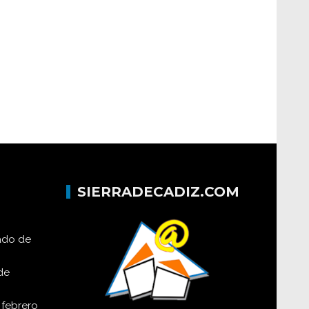
SIERRADECADIZ.COM
lado de
de
 febrero