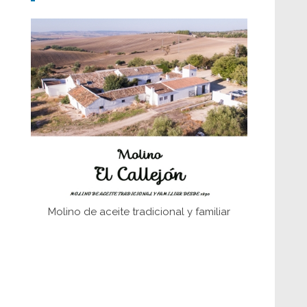
Don Perafán de Ribera y sus
fundaciones de Bornos
El Frente Popular. Ubrique, febrero-julio
1936
Juntar las letras. La alfabetización en el
campo: del afán de saber a la
autogestión
Historia y vivencias del poblado de Los
Hurones
Molino de aceite tradicional y familiar