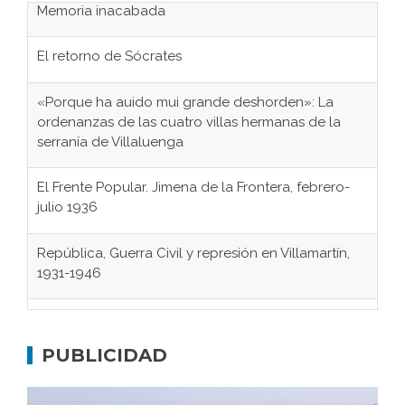
El retorno de Sócrates
«Porque ha auido mui grande deshorden»: La
ordenanzas de las cuatro villas hermanas de la
serranía de Villaluenga
El Frente Popular. Jimena de la Frontera, febrero-
julio 1936
República, Guerra Civil y represión en Villamartín,
1931-1946
Gaditanos deportados a campos de
concentración nazis
Don Perafán de Ribera y sus fundaciones de
PUBLICIDAD
Bornos