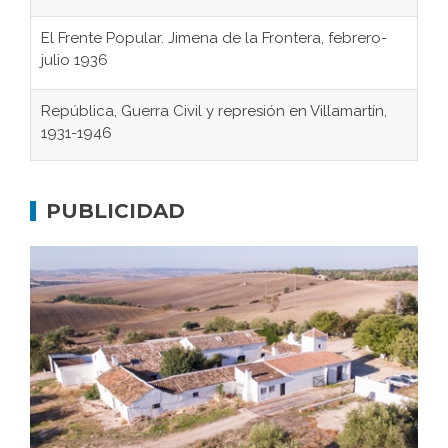
El Frente Popular. Jimena de la Frontera, febrero-
julio 1936
República, Guerra Civil y represión en Villamartín,
1931-1946
Gaditanos deportados a campos de
concentración nazis
PUBLICIDAD
Don Perafán de Ribera y sus fundaciones de
Bornos
El Frente Popular. Ubrique, febrero-julio 1936
Juntar las letras. La alfabetización en el campo: del
afán de saber a la autogestión