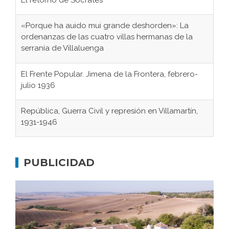
«Porque ha auido mui grande deshorden»: La
ordenanzas de las cuatro villas hermanas de la
serranía de Villaluenga
El Frente Popular. Jimena de la Frontera, febrero-
julio 1936
República, Guerra Civil y represión en Villamartín,
1931-1946
Gaditanos deportados a campos de
concentración nazis
PUBLICIDAD
Don Perafán de Ribera y sus fundaciones de
Bornos
El Frente Popular. Ubrique, febrero-julio 1936