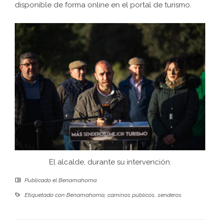
disponible de forma online en el
portal de turismo
.
El alcalde, durante su intervención.
Publicado el
Benamahoma
Etiquetado con
Benamahoma
,
caminos públicos
,
senderos