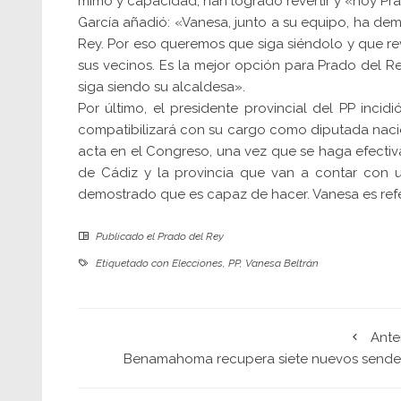
mimo y capacidad, han logrado revertir y «hoy Pra
García añadió: «Vanesa, junto a su equipo, ha de
Rey. Por eso queremos que siga siéndolo y que re
sus vecinos. Es la mejor opción para Prado del R
siga siendo su alcaldesa».
Por último, el presidente provincial del PP inc
compatibilizará con su cargo como diputada nacio
acta en el Congreso, una vez que se haga efectiva 
de Cádiz y la provincia que van a contar con 
demostrado que es capaz de hacer. Vanesa es ref
Publicado el
Prado del Rey
Etiquetado con
Elecciones
,
PP
,
Vanesa Beltrán
Ante
Benamahoma recupera siete nuevos sende