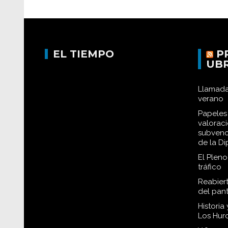
EL TIEMPO
P
UB
Llamada
verano
Papeles 
valorac
subvenc
de la D
El Plen
tráfico
Reabiert
del pan
Historia
Los Hur