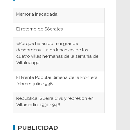
Memoria inacabada
El retorno de Sócrates
«Porque ha auido mui grande
deshorden»: La ordenanzas de las
cuatro villas hermanas de la serranía de
Villaluenga
El Frente Popular. Jimena de la Frontera,
febrero-julio 1936
República, Guerra Civil y represión en
Villamartín, 1931-1946
Gaditanos deportados a campos de
concentración nazis
PUBLICIDAD