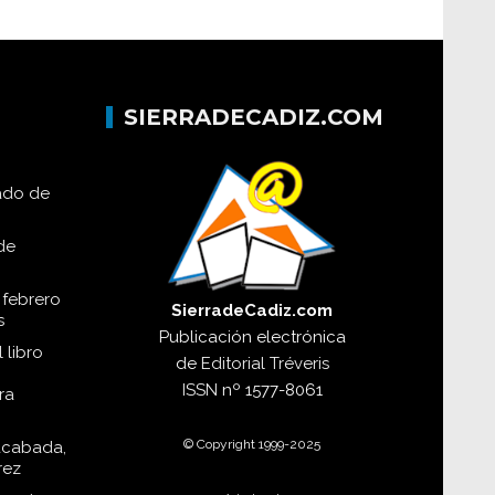
SIERRADECADIZ.COM
lado de
de
 febrero
SierradeCadiz.com
s
Publicación electrónica
 libro
de
Editorial Tréveris
ISSN
nº 1577-8061
ra
© Copyright 1999-2025
acabada,
rez