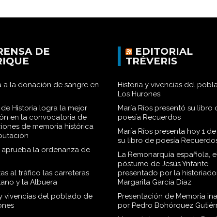
RENSA DE
EDITORIAL
RIQUE
TRÉVERIS
 a la donación de sangre en
Historia y vivencias del pob
Los Hurones
de Historia logra la mejor
María Ríos presentó su libro 
ión en la convocatoria de
poesía Recuerdos
iones de memoria histórica
María Ríos presenta hoy 1 de
iputación
su libro de poesía Recuerdo
o aprueba la ordenanza de
La Remonarquía española, el
póstumo de Jesús Ynfante,
as al tráfico las carreteras
presentado por la historiado
tano y la Albuera
Margarita García Díaz
 y vivencias del poblado de
Presentación de Memoria in
ones
por Pedro Bohórquez Gutiér