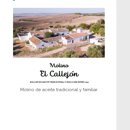
Don Perafán de Ribera y sus
fundaciones de Bornos
El Frente Popular. Ubrique, febrero-julio
1936
Juntar las letras. La alfabetización en el
campo: del afán de saber a la
autogestión
Historia y vivencias del poblado de Los
Hurones
Molino de aceite tradicional y familiar