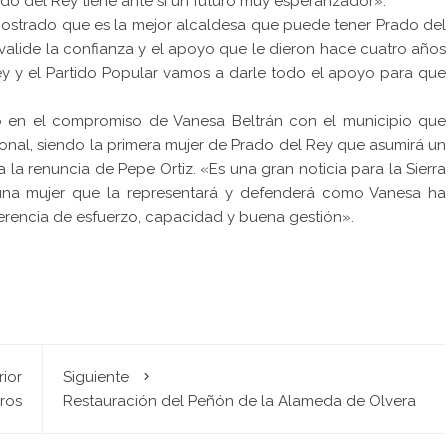
do del Rey tiene ante sí un futuro muy esperanzador».
mostrado que es la mejor alcaldesa que puede tener Prado del
valide la confianza y el apoyo que le dieron hace cuatro años
ey y el Partido Popular vamos a darle todo el apoyo para que
idió en el compromiso de Vanesa Beltrán con el municipio que
nal, siendo la primera mujer de Prado del Rey que asumirá un
la renuncia de Pepe Ortiz. «Es una gran noticia para la Sierra
una mujer que la representará y defenderá como Vanesa ha
erencia de esfuerzo, capacidad y buena gestión».
rior
Siguiente
ros
Restauración del Peñón de la Alameda de Olvera