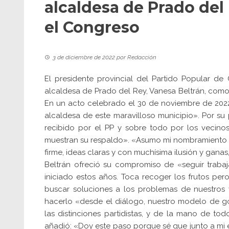
alcaldesa de Prado del
el Congreso
3 de diciembre de 2022
por
Redacción
El presidente provincial del Partido Popular de 
alcaldesa de Prado del Rey, Vanesa Beltrán, com
En un acto celebrado el 30 de noviembre de 2022
alcaldesa de este maravilloso municipio». Por su
recibido por el PP y sobre todo por los vecino
muestran su respaldo». «Asumo mi nombramiento 
firme, ideas claras y con muchísima ilusión y ganas
Beltrán ofreció su compromiso de «seguir trab
iniciado estos años. Toca recoger los frutos p
buscar soluciones a los problemas de nuestros v
hacerlo «desde el diálogo, nuestro modelo de g
las distinciones partidistas, y de la mano de to
añadió: «Doy este paso porque sé que junto a mi