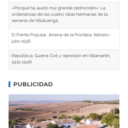
«Porque ha auido mui grande deshorden»: La
ordenanzas de las cuatro villas hermanas de la
serranía de Villaluenga
El Frente Popular. Jimena de la Frontera, febrero-
julio 1936
República, Guerra Civil y represión en Villamartín,
1931-1946
Gaditanos deportados a campos de
concentración nazis
PUBLICIDAD
Don Perafán de Ribera y sus fundaciones de
Bornos
El Frente Popular. Ubrique, febrero-julio 1936