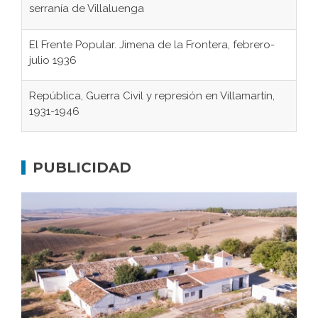
El Frente Popular. Jimena de la Frontera, febrero-
julio 1936
República, Guerra Civil y represión en Villamartín,
1931-1946
Gaditanos deportados a campos de
concentración nazis
Don Perafán de Ribera y sus fundaciones de
PUBLICIDAD
Bornos
El Frente Popular. Ubrique, febrero-julio 1936
Juntar las letras. La alfabetización en el campo: del
afán de saber a la autogestión
Historia y vivencias del poblado de Los Hurones