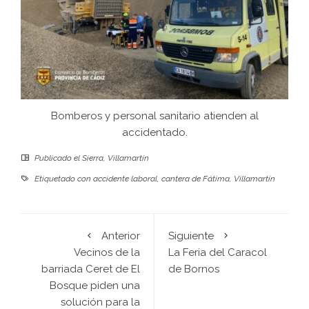
Bomberos y personal sanitario atienden al
accidentado.
Publicado el
Sierra
,
Villamartín
Etiquetado con
accidente laboral
,
cantera de Fátima
,
Villamartín
Anterior
Siguiente
Vecinos de la
La Feria del Caracol
barriada Ceret de El
de Bornos
Bosque piden una
solución para la