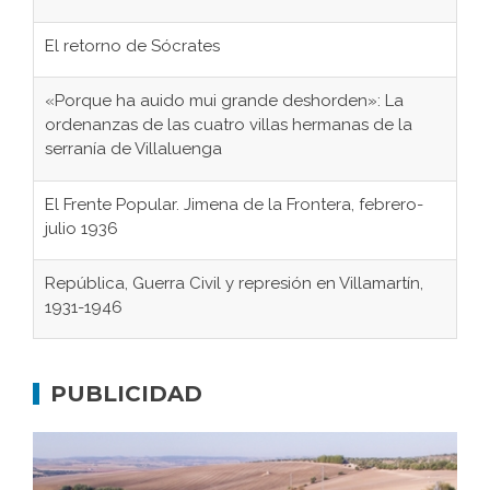
El retorno de Sócrates
«Porque ha auido mui grande deshorden»: La
ordenanzas de las cuatro villas hermanas de la
serranía de Villaluenga
El Frente Popular. Jimena de la Frontera, febrero-
julio 1936
República, Guerra Civil y represión en Villamartín,
1931-1946
Gaditanos deportados a campos de
concentración nazis
PUBLICIDAD
Don Perafán de Ribera y sus fundaciones de
Bornos