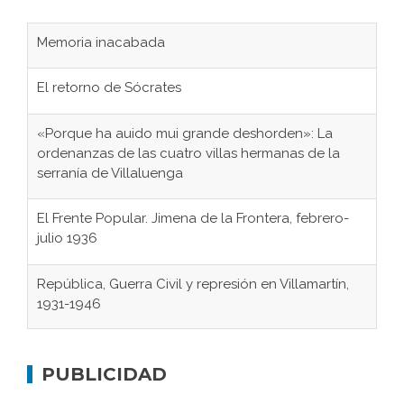
Memoria inacabada
El retorno de Sócrates
«Porque ha auido mui grande deshorden»: La
ordenanzas de las cuatro villas hermanas de la
serranía de Villaluenga
El Frente Popular. Jimena de la Frontera, febrero-
julio 1936
República, Guerra Civil y represión en Villamartín,
1931-1946
Gaditanos deportados a campos de
concentración nazis
PUBLICIDAD